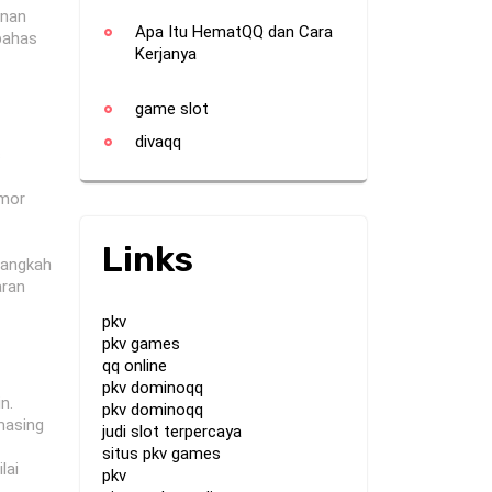
inan
Apa Itu HematQQ dan Cara
bahas
Kerjanya
game slot
divaqq
s
omor
Links
langkah
aran
pkv
pkv games
qq online
pkv dominoqq
n.
pkv dominoqq
masing
judi slot terpercaya
situs pkv games
lai
pkv