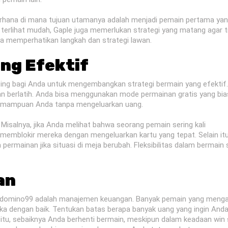
ederhana di mana tujuan utamanya adalah menjadi pemain pertama ya
erlihat mudah, Gaple juga memerlukan strategi yang matang agar t
uga memperhatikan langkah dan strategi lawan.
ng Efektif
ing bagi Anda untuk mengembangkan strategi bermain yang efektif.
gan berlatih. Anda bisa menggunakan mode permainan gratis yang bi
kemampuan Anda tanpa mengeluarkan uang.
Misalnya, jika Anda melihat bahwa seorang pemain sering kali
memblokir mereka dengan mengeluarkan kartu yang tepat. Selain itu
ermainan jika situasi di meja berubah. Fleksibilitas dalam bermain
an
erdomino99 adalah manajemen keuangan. Banyak pemain yang meng
ka dengan baik. Tentukan batas berapa banyak uang yang ingin And
tu, sebaiknya Anda berhenti bermain, meskipun dalam keadaan win 