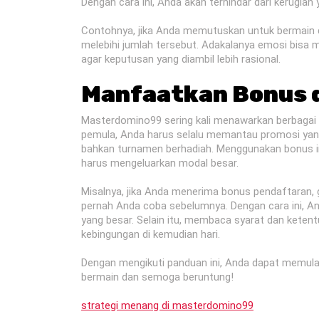
Dengan cara ini, Anda akan terhindar dari kerugia
Contohnya, jika Anda memutuskan untuk bermain d
melebihi jumlah tersebut. Adakalanya emosi bisa m
agar keputusan yang diambil lebih rasional.
Manfaatkan Bonus 
Masterdomino99 sering kali menawarkan berbagai 
pemula, Anda harus selalu memantau promosi yang 
bahkan turnamen berhadiah. Menggunakan bonus 
harus mengeluarkan modal besar.
Misalnya, jika Anda menerima bonus pendaftaran,
pernah Anda coba sebelumnya. Dengan cara ini, A
yang besar. Selain itu, membaca syarat dan ketent
kebingungan di kemudian hari.
Dengan mengikuti panduan ini, Anda dapat memulai
bermain dan semoga beruntung!
Post
strategi menang di masterdomino99