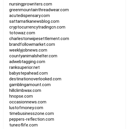
nursingprowriters.com
greenmountainthreadwear.com
acutedispensary.com
sattamatkanewsblog.com
cryptocurrencytradingcn.com
totowaz.com
charlestonwipesettlement.com
brandfollowmarket.com
weeklyjobnews.com
countyanimalshelter.com
adwebtagging.com
ranksuperior.net
babystepahead.com
destinationoverlooked.com
gamblingamount.com
hillclimbwax.com
hnopse.com
occasionnews.com
lustofmoney.com
timebusinesszone.com
peppers-reflection.com
tuneoflife.com