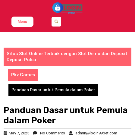
Skip
to
content
Menu
Situs Slot Online Terbaik dengan Slot Demo dan Deposit
Deposit Pulsa
Pkv Games
Panduan Dasar untuk Pemula dalam Poker
Panduan Dasar untuk Pemula
dalam Poker
May 7, 2025
No Comments
admin@login99bet.com