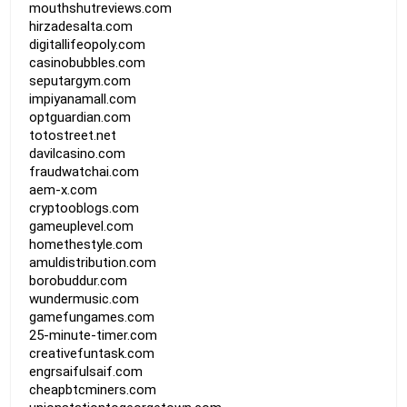
mouthshutreviews.com
hirzadesalta.com
digitallifeopoly.com
casinobubbles.com
seputargym.com
impiyanamall.com
optguardian.com
totostreet.net
davilcasino.com
fraudwatchai.com
aem-x.com
cryptooblogs.com
gameuplevel.com
homethestyle.com
amuldistribution.com
borobuddur.com
wundermusic.com
gamefungames.com
25-minute-timer.com
creativefuntask.com
engrsaifulsaif.com
cheapbtcminers.com