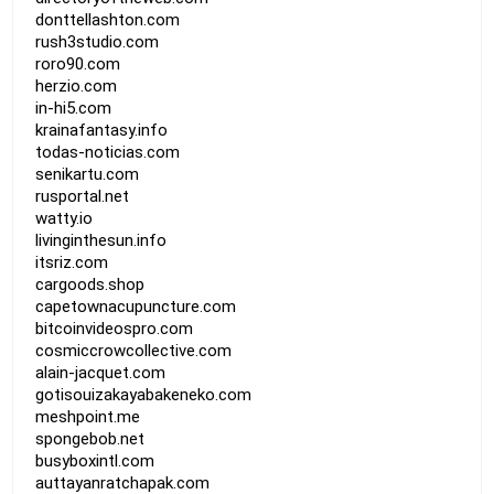
donttellashton.com
rush3studio.com
roro90.com
herzio.com
in-hi5.com
krainafantasy.info
todas-noticias.com
senikartu.com
rusportal.net
watty.io
livinginthesun.info
itsriz.com
cargoods.shop
capetownacupuncture.com
bitcoinvideospro.com
cosmiccrowcollective.com
alain-jacquet.com
gotisouizakayabakeneko.com
meshpoint.me
spongebob.net
busyboxintl.com
auttayanratchapak.com