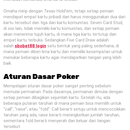
Omaha mirip dengan Texas Hold’em, tetapi setiap pemain
mendapat empat kartu pribadi dan harus menggunakan dua dari
kartu tersebut dan tiga dari kartu komunitas. Seven Card Stud,
di sisi lain, tidak memiliki kartu komunitas, dan setiap pemain
akan menerima tujuh kartu, di mana tiga kartu tertutup dan
empat kartu terbuka. Sedangkan Five Card Draw adalah
salah
sbobet88 login
satu bentuk yang paling sederhana, di
mana pemain diberi lima kartu dan memiliki kesempatan untuk
menukar beberapa kartu agar mendapatkan tangan yang lebih
baik.
Aturan Dasar Poker
Mempelajari aturan dasar poker sangat penting sebelum
memulai permainan. Pada dasarnya, permainan dimulai dengan
setiap pemain dibagikan sejumlah kartu. Setelah itu, ada
beberapa putaran taruhan di mana pemain bisa memilih untuk
“call”, “raise”, atau “fold”. Call berarti setuju untuk mencocokkan
taruhan yang ada, raise berarti meningkatkan jumlah taruhan,
sementara fold berarti menyerah dan keluar dari tangan
tersebut.