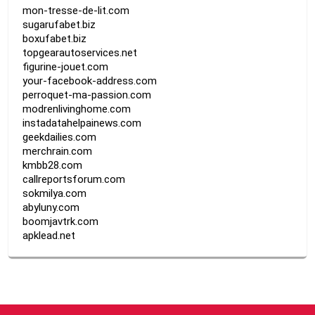
mon-tresse-de-lit.com
sugarufabet.biz
boxufabet.biz
topgearautoservices.net
figurine-jouet.com
your-facebook-address.com
perroquet-ma-passion.com
modrenlivinghome.com
instadatahelpainews.com
geekdailies.com
merchrain.com
kmbb28.com
callreportsforum.com
sokmilya.com
abyluny.com
boomjavtrk.com
apklead.net