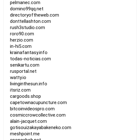
pelmanec.com
domino99qq.net
directoryoftheweb.com
donttellashton.com
rush3studio.com
roro90.com
herzio.com
in-hi5.com
krainafantasy.info
todas-noticias.com
senikartu.com
rusportal.net
watty.io
livinginthesun.info
itsriz.com
cargoods.shop
capetownacupuncture.com
bitcoinvideospro.com
cosmiccrowcollective.com
alain-jacquet.com
gotisouizakayabakeneko.com
meshpoint.me