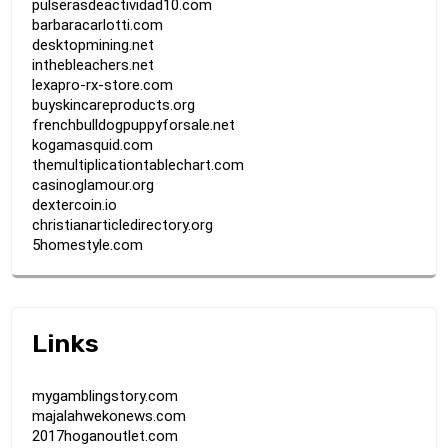
pulserasdeactividad10.com
barbaracarlotti.com
desktopmining.net
inthebleachers.net
lexapro-rx-store.com
buyskincareproducts.org
frenchbulldogpuppyforsale.net
kogamasquid.com
themultiplicationtablechart.com
casinoglamour.org
dextercoin.io
christianarticledirectory.org
5homestyle.com
Links
mygamblingstory.com
majalahwekonews.com
2017hoganoutlet.com