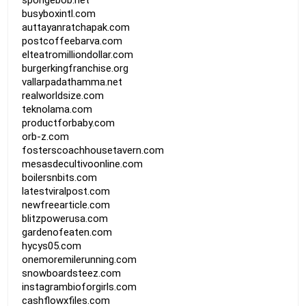
spongebob.net
busyboxintl.com
auttayanratchapak.com
postcoffeebarva.com
elteatromilliondollar.com
burgerkingfranchise.org
vallarpadathamma.net
realworldsize.com
teknolama.com
productforbaby.com
orb-z.com
fosterscoachhousetavern.com
mesasdecultivoonline.com
boilersnbits.com
latestviralpost.com
newfreearticle.com
blitzpowerusa.com
gardenofeaten.com
hycys05.com
onemoremilerunning.com
snowboardsteez.com
instagrambioforgirls.com
cashflowxfiles.com