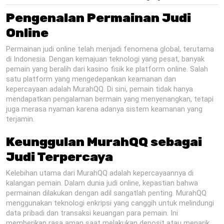
Pengenalan Permainan Judi
Online
Permainan judi online telah menjadi fenomena global, terutama
di Indonesia. Dengan kemajuan teknologi yang pesat, banyak
pemain yang beralih dari kasino fisik ke platform online. Salah
satu platform yang mengedepankan keamanan dan
kepercayaan adalah MurahQQ. Di sini, pemain tidak hanya
mendapatkan pengalaman bermain yang menyenangkan, tetapi
juga merasa nyaman karena adanya sistem keamanan yang
terjamin.
Keunggulan MurahQQ sebagai
Judi Terpercaya
Kelebihan utama dari MurahQQ adalah kepercayaannya di
kalangan pemain. Dalam dunia judi online, kepastian bahwa
permainan dilakukan dengan adil sangatlah penting. MurahQQ
menggunakan teknologi enkripsi yang canggih untuk melindungi
data pribadi dan transaksi keuangan para pemain. Ini
memberikan rasa aman saat melakukan deposit atau menarik