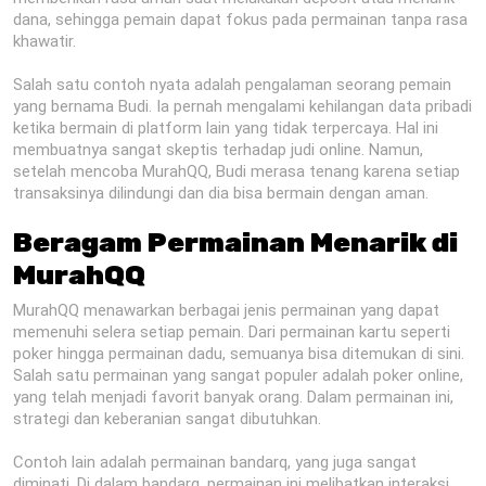
dana, sehingga pemain dapat fokus pada permainan tanpa rasa
khawatir.
Salah satu contoh nyata adalah pengalaman seorang pemain
yang bernama Budi. Ia pernah mengalami kehilangan data pribadi
ketika bermain di platform lain yang tidak terpercaya. Hal ini
membuatnya sangat skeptis terhadap judi online. Namun,
setelah mencoba MurahQQ, Budi merasa tenang karena setiap
transaksinya dilindungi dan dia bisa bermain dengan aman.
Beragam Permainan Menarik di
MurahQQ
MurahQQ menawarkan berbagai jenis permainan yang dapat
memenuhi selera setiap pemain. Dari permainan kartu seperti
poker hingga permainan dadu, semuanya bisa ditemukan di sini.
Salah satu permainan yang sangat populer adalah poker online,
yang telah menjadi favorit banyak orang. Dalam permainan ini,
strategi dan keberanian sangat dibutuhkan.
Contoh lain adalah permainan bandarq, yang juga sangat
diminati. Di dalam bandarq, permainan ini melibatkan interaksi