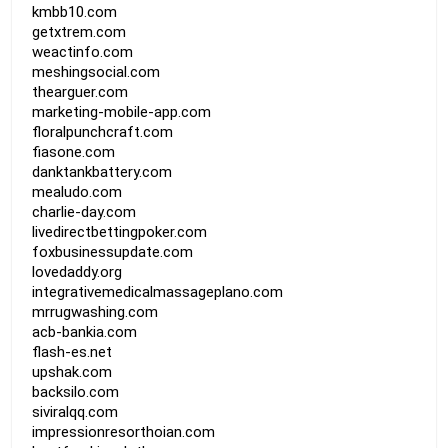
kmbb10.com
getxtrem.com
weactinfo.com
meshingsocial.com
thearguer.com
marketing-mobile-app.com
floralpunchcraft.com
fiasone.com
danktankbattery.com
mealudo.com
charlie-day.com
livedirectbettingpoker.com
foxbusinessupdate.com
lovedaddy.org
integrativemedicalmassageplano.com
mrrugwashing.com
acb-bankia.com
flash-es.net
upshak.com
backsilo.com
siviralqq.com
impressionresorthoian.com