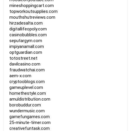
mineshoppingcart.com
topworkoutsupplies.com
mouthshutreviews.com
hirzadesalta.com
digitallifeopoly.com
casinobubbles.com
seputargym.com
impiyanamall.com
optguardian.com
totostreet.net
davilcasino.com
fraudwatchai.com
aem-x.com
cryptooblogs.com
gameuplevel.com
homethestyle.com
amuldistribution.com
borobuddur.com
wundermusic.com
gamefungames.com
25-minute-timer.com
creativefuntask.com