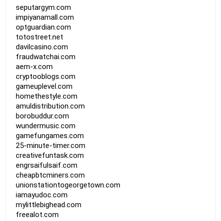
seputargym.com
impiyanamall.com
optguardian.com
totostreet.net
davilcasino.com
fraudwatchai.com
aem-x.com
cryptooblogs.com
gameuplevel.com
homethestyle.com
amuldistribution.com
borobuddur.com
wundermusic.com
gamefungames.com
25-minute-timer.com
creativefuntask.com
engrsaifulsaif.com
cheapbtcminers.com
unionstationtogeorgetown.com
iamayudoc.com
mylittlebighead.com
freealot.com