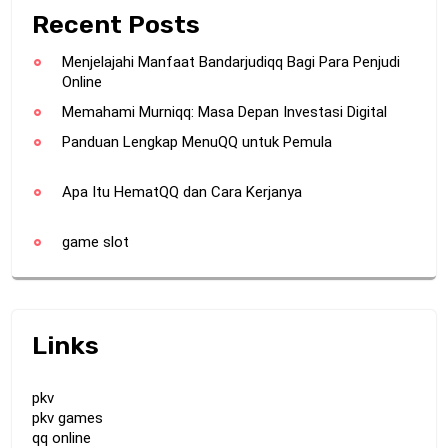
Recent Posts
Menjelajahi Manfaat Bandarjudiqq Bagi Para Penjudi
Online
Memahami Murniqq: Masa Depan Investasi Digital
Panduan Lengkap MenuQQ untuk Pemula
Apa Itu HematQQ dan Cara Kerjanya
game slot
Links
pkv
pkv games
qq online