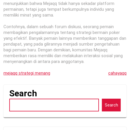
menunjukkan bahwa Mejaqq tidak hanya sekadar platform
permainan, tetapi juga tempat berkumpulnya individu yang
memiliki minat yang sama.
Contohnya, dalam sebuah forum diskusi, seorang pemain
membagikan pengalamannya tentang strategi bermain poker
yang efektif. Banyak pemain lainnya memberikan tanggapan dan
pendapat, yang pada gilirannya menjadi sumber pengetahuan
bagi pemain baru. Dengan demikian, komunitas Mejaqq
memberikan rasa memiliki dan melakukan interaksi sosial yang
menyenangkan di antara para anggotanya.
Post
mejaqq strategi menang
cahayaqq
navigation
Search
Search