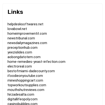
Links
helpdesksoftwares.net
lovabowl.net
homeimprovementit.com
newstribunal.com
newsdailymagazines.com
preceptionhub.com
yeezislides.com
aobongdatotem.com
home-remedies-yeast-infection.com
electroreal.com
bestofmiami-dadecounty.com
ifoodieonyoutube.com
mineshoppingcart.com
topworkoutsupplies.com
mouthshutreviews.com
hirzadesalta.com
digitallifeopoly.com
casinobubbles.com