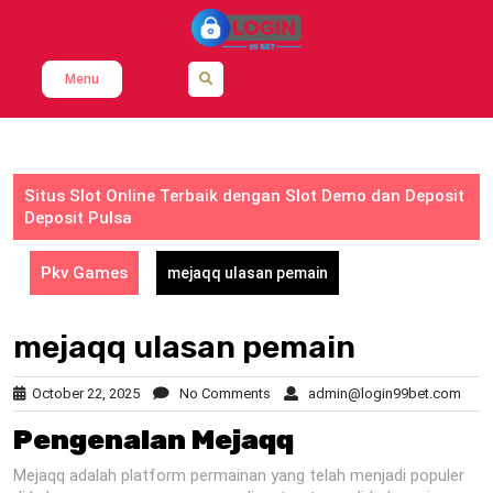
Skip
to
content
Menu
Situs Slot Online Terbaik dengan Slot Demo dan Deposit
Deposit Pulsa
Pkv Games
mejaqq ulasan pemain
mejaqq ulasan pemain
October 22, 2025
No Comments
admin@login99bet.com
Pengenalan Mejaqq
Mejaqq adalah platform permainan yang telah menjadi populer