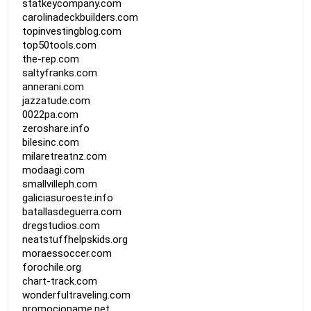
statkeycompany.com
carolinadeckbuilders.com
topinvestingblog.com
top50tools.com
the-rep.com
saltyfranks.com
annerani.com
jazzatude.com
0022pa.com
zeroshare.info
bilesinc.com
milaretreatnz.com
modaagi.com
smallvilleph.com
galiciasuroeste.info
batallasdeguerra.com
dregstudios.com
neatstuffhelpskids.org
moraessoccer.com
forochile.org
chart-track.com
wonderfultraveling.com
promocioname.net