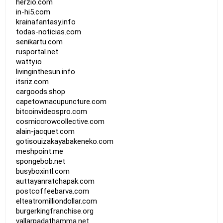
herzio.com
in-hi5.com
krainafantasy.info
todas-noticias.com
senikartu.com
rusportal.net
watty.io
livinginthesun.info
itsriz.com
cargoods.shop
capetownacupuncture.com
bitcoinvideospro.com
cosmiccrowcollective.com
alain-jacquet.com
gotisouizakayabakeneko.com
meshpoint.me
spongebob.net
busyboxintl.com
auttayanratchapak.com
postcoffeebarva.com
elteatromilliondollar.com
burgerkingfranchise.org
vallarpadathamma.net