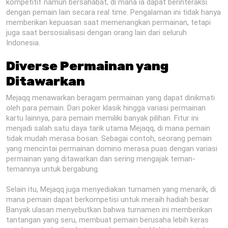
kompetitif namun bersahabat, di mana ia dapat berinteraksi
dengan pemain lain secara real time. Pengalaman ini tidak hanya
memberikan kepuasan saat memenangkan permainan, tetapi
juga saat bersosialisasi dengan orang lain dari seluruh
Indonesia.
Diverse Permainan yang
Ditawarkan
Mejaqq menawarkan beragam permainan yang dapat dinikmati
oleh para pemain. Dari poker klasik hingga variasi permainan
kartu lainnya, para pemain memiliki banyak pilihan. Fitur ini
menjadi salah satu daya tarik utama Mejaqq, di mana pemain
tidak mudah merasa bosan. Sebagai contoh, seorang pemain
yang mencintai permainan domino merasa puas dengan variasi
permainan yang ditawarkan dan sering mengajak teman-
temannya untuk bergabung.
Selain itu, Mejaqq juga menyediakan turnamen yang menarik, di
mana pemain dapat berkompetisi untuk meraih hadiah besar.
Banyak ulasan menyebutkan bahwa turnamen ini memberikan
tantangan yang seru, membuat pemain berusaha lebih keras