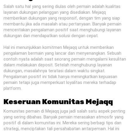
Salah satu hal yang sering diulas oleh pemain adalah kualitas
layanan dukungan pelanggan yang disediakan. Mejaqq
memberikan dukungan yang responsif, dengan tim yang siap
membantu jika ada masalah atau pertanyaan. Banyak pemain
menceritakan pengalaman positif saat menghubungi layanan
dukungan dan mendapatkan solusi dengan cepat.
Hal ini menunjukkan komitmen Mejaqq untuk memberikan
pengalaman bermain yang lancar dan menyenangkan. Sebuah
contoh nyata adalah saat seorang pemain mengalami kesulitan
dalam melakukan deposit. Setelah menghubungi layanan
dukungan, masalahnya teratasi dalam waktu singkat.
Pengalaman positif ini tidak hanya meningkatkan kepuasan
pemain tetapi juga memperkuat loyalitas mereka terhadap
platform.
Keseruan Komunitas Mejaqq
Komunitas pemain di Mejaqq juga jadi salah satu aspek penting
yang sering dibahas. Banyak pemain merasakan atmosfir yang
positif di dalam komunitas ini. Mereka sering berbagi tips dan
strategi, menciptakan tali persahabatan antarpemain. Hal ini