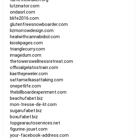
lutzinator.com
ondasrl.com
blife2016.com
glutenfreesnowboarder.com
lizmorrowdesign.com
healwithcannabidiol.com
kioskpages.com
trianglecurry.com
imagedum.com
thetowerswellnessretreat.com
officialgelatostrain.com
kaethejeweler.com
sattamatkasattaking.com
onepetlife.com
thebillboardexperiment.com
beachufabet.biz
mon-tresse-de-lit.com
sugarufabet.biz
boxufabet.biz
topgearautoservices.net
figurine-jouet.com
your-facebook-address.com