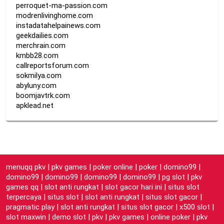
perroquet-ma-passion.com
modrenlivinghome.com
instadatahelpainews.com
geekdailies.com
merchrain.com
kmbb28.com
callreportsforum.com
sokmilya.com
abyluny.com
boomjavtrk.com
apklead.net
menuqq pkv
|
pkv games
|
poker online
|
poker
|
domino99
|
domino99
|
domino99
|
domino99
|
domino99
|
pg slot
|
pkv
games qq
|
slot anti rungkat
|
slot gacor hari ini
|
situs slot
terpercaya
|
situs slot
|
slot anti rungkat
|
situs slot gacor
|
pragmatic play
|
slot anti rungkat
|
situs slot gacor
|
x500 slot
|
slot maxwin
|
demo slot
|
pkv
|
pkv games
|
online poker
|
pkv