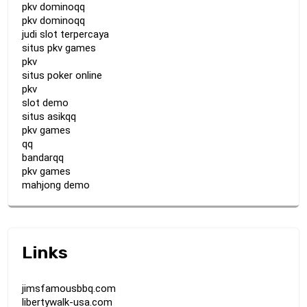
pkv dominoqq
pkv dominoqq
judi slot terpercaya
situs pkv games
pkv
situs poker online
pkv
slot demo
situs asikqq
pkv games
qq
bandarqq
pkv games
mahjong demo
Links
jimsfamousbbq.com
libertywalk-usa.com