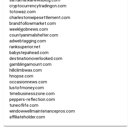
sattamatkanewsblog.com
cryptocurrencytradingcn.com
totowaz.com
charlestonwipesettlement.com
brandfollowmarket.com
weeklyjobnews.com
countyanimalshelter.com
adwebtagging.com
ranksuperior.net
babystepahead.com
destinationoverlooked.com
gamblingamount.com
hillclimbwax.com
hnopse.com
occasionnews.com
lustofmoney.com
timebusinesszone.com
peppers-reflection.com
tuneoflife.com
windowwellmaintenancepros.com
affiliateholder.com