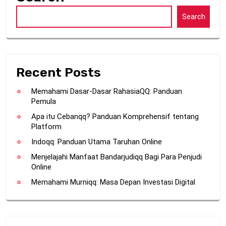
Search
Recent Posts
Memahami Dasar-Dasar RahasiaQQ: Panduan
Pemula
Apa itu Cebanqq? Panduan Komprehensif tentang
Platform
Indoqq: Panduan Utama Taruhan Online
Menjelajahi Manfaat Bandarjudiqq Bagi Para Penjudi
Online
Memahami Murniqq: Masa Depan Investasi Digital