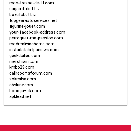
mon-tresse-de-lit.com
sugarufabet.biz
boxufabet.biz
topgearautoservices.net
figurine-jouet.com
your-facebook-address.com
perroquet-ma-passion.com
modrenlivinghome.com
instadatahelpainews.com
geekdailies.com
merchrain.com
kmbb28.com
callreportsforum.com
sokmilya.com
abyluny.com
boomjavtrk.com
apklead.net