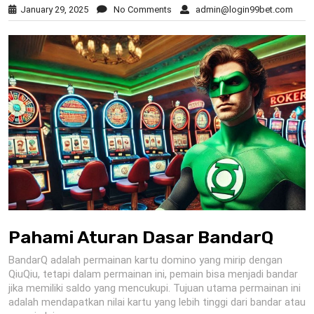
January 29, 2025
No Comments
admin@login99bet.com
Pahami Aturan Dasar BandarQ
BandarQ adalah permainan kartu domino yang mirip dengan
QiuQiu, tetapi dalam permainan ini, pemain bisa menjadi bandar
jika memiliki saldo yang mencukupi. Tujuan utama permainan ini
adalah mendapatkan nilai kartu yang lebih tinggi dari bandar atau