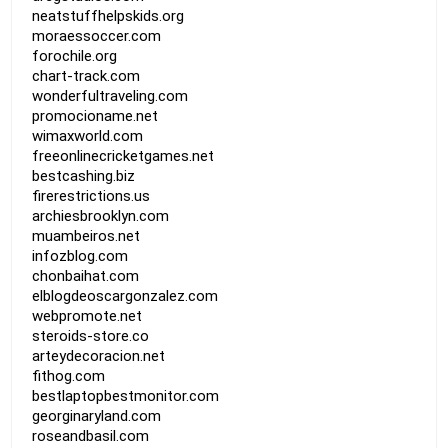
neatstuffhelpskids.org
moraessoccer.com
forochile.org
chart-track.com
wonderfultraveling.com
promocioname.net
wimaxworld.com
freeonlinecricketgames.net
bestcashing.biz
firerestrictions.us
archiesbrooklyn.com
muambeiros.net
infozblog.com
chonbaihat.com
elblogdeoscargonzalez.com
webpromote.net
steroids-store.co
arteydecoracion.net
fithog.com
bestlaptopbestmonitor.com
georginaryland.com
roseandbasil.com