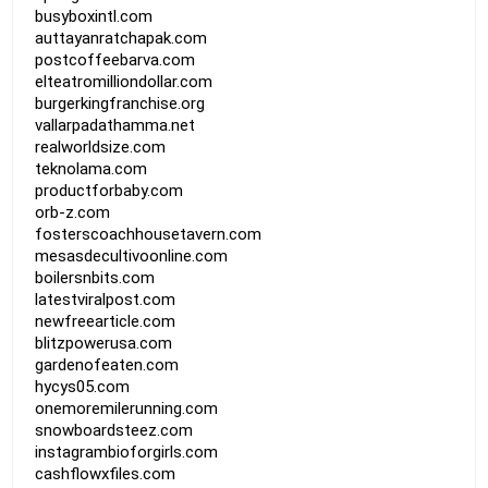
busyboxintl.com
auttayanratchapak.com
postcoffeebarva.com
elteatromilliondollar.com
burgerkingfranchise.org
vallarpadathamma.net
realworldsize.com
teknolama.com
productforbaby.com
orb-z.com
fosterscoachhousetavern.com
mesasdecultivoonline.com
boilersnbits.com
latestviralpost.com
newfreearticle.com
blitzpowerusa.com
gardenofeaten.com
hycys05.com
onemoremilerunning.com
snowboardsteez.com
instagrambioforgirls.com
cashflowxfiles.com