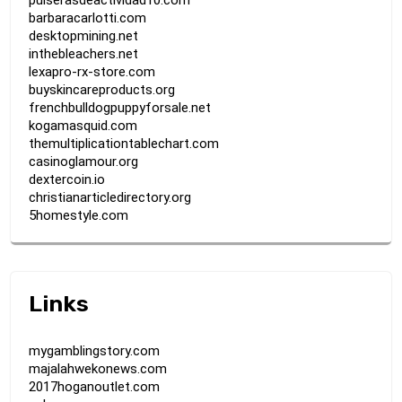
barbaracarlotti.com
desktopmining.net
inthebleachers.net
lexapro-rx-store.com
buyskincareproducts.org
frenchbulldogpuppyforsale.net
kogamasquid.com
themultiplicationtablechart.com
casinoglamour.org
dextercoin.io
christianarticledirectory.org
5homestyle.com
Links
mygamblingstory.com
majalahwekonews.com
2017hoganoutlet.com