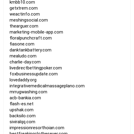
kmbb10.com
getxtrem.com
weactinfo.com
meshingsocial.com
thearguer.com
marketing-mobile-app.com
floralpunchcraft.com
fiasone.com
danktankbattery.com
mealudo.com
charlie-day.com
livedirectbettingpoker.com
foxbusinessupdate.com
lovedaddy.org
integrativemedicalmassageplano.com
mrrugwashing.com
acb-bankia.com
flash-es.net
upshak.com
backsilo.com
siviralqq.com
impressionresorthoian.com
bestfreakingclothesever.com