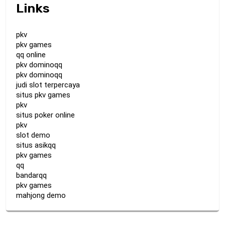
Links
pkv
pkv games
qq online
pkv dominoqq
pkv dominoqq
judi slot terpercaya
situs pkv games
pkv
situs poker online
pkv
slot demo
situs asikqq
pkv games
qq
bandarqq
pkv games
mahjong demo