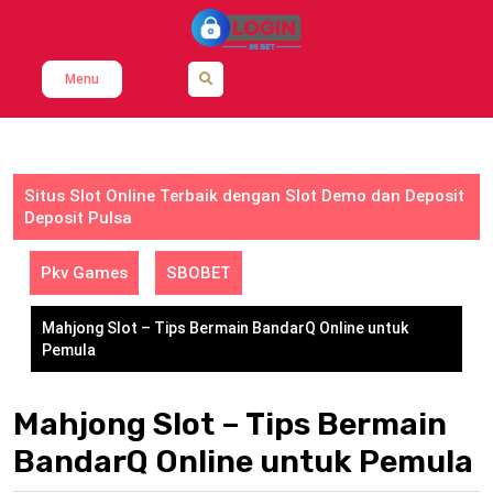
Skip
to
content
Menu
Situs Slot Online Terbaik dengan Slot Demo dan Deposit
Deposit Pulsa
Pkv Games
SBOBET
Mahjong Slot – Tips Bermain BandarQ Online untuk
Pemula
Mahjong Slot – Tips Bermain
BandarQ Online untuk Pemula