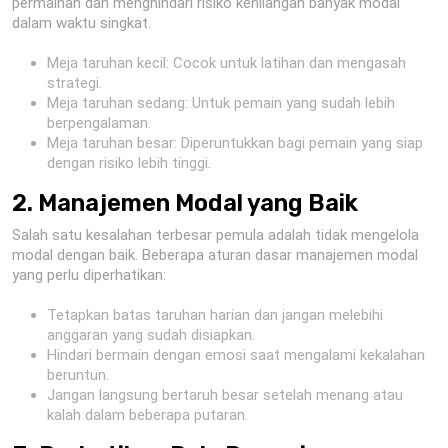
permainan dan menghindari risiko kehilangan banyak modal
dalam waktu singkat.
Meja taruhan kecil: Cocok untuk latihan dan mengasah
strategi.
Meja taruhan sedang: Untuk pemain yang sudah lebih
berpengalaman.
Meja taruhan besar: Diperuntukkan bagi pemain yang siap
dengan risiko lebih tinggi.
2. Manajemen Modal yang Baik
Salah satu kesalahan terbesar pemula adalah tidak mengelola
modal dengan baik. Beberapa aturan dasar manajemen modal
yang perlu diperhatikan:
Tetapkan batas taruhan harian dan jangan melebihi
anggaran yang sudah disiapkan.
Hindari bermain dengan emosi saat mengalami kekalahan
beruntun.
Jangan langsung bertaruh besar setelah menang atau
kalah dalam beberapa putaran.