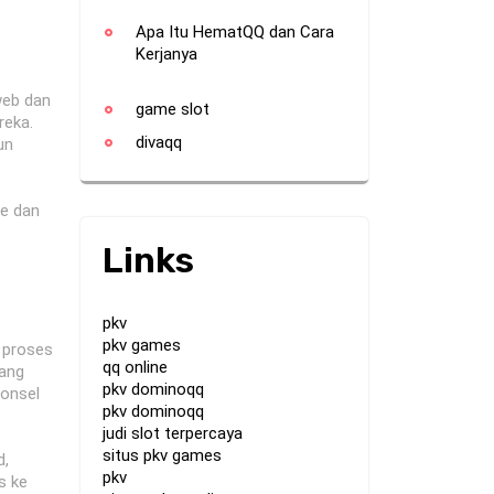
Apa Itu HematQQ dan Cara
Kerjanya
web dan
game slot
reka.
divaqq
un
le dan
Links
pkv
pkv games
 proses
qq online
yang
pkv dominoqq
ponsel
pkv dominoqq
judi slot terpercaya
situs pkv games
d,
pkv
s ke