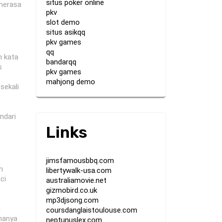
situs poker online
 merasa
pkv
slot demo
situs asikqq
pkv games
qq
n kata
bandarqq
s
pkv games
mahjong demo
sekali
ndari
Links
jimsfamousbbq.com
n
libertywalk-usa.com
ci
australiamovie.net
gizmobird.co.uk
mp3djsong.com
i
coursdanglaistoulouse.com
 hanya
neptunuslex.com