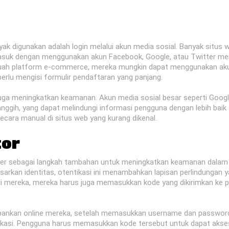
yak digunakan adalah login melalui akun media sosial. Banyak situs 
masuk dengan menggunakan akun Facebook, Google, atau Twitter me
sebuah platform e-commerce, mereka mungkin dapat menggunakan ak
rlu mengisi formulir pendaftaran yang panjang.
juga meningkatkan keamanan. Akun media sosial besar seperti Goog
ggih, yang dapat melindungi informasi pengguna dengan lebih baik
ecara manual di situs web yang kurang dikenal.
tor
uler sebagai langkah tambahan untuk meningkatkan keamanan dalam
asarkan identitas, otentikasi ini menambahkan lapisan perlindungan 
i mereka, mereka harus juga memasukkan kode yang dikirimkan ke 
erbankan online mereka, setelah memasukkan username dan passwor
ikasi. Pengguna harus memasukkan kode tersebut untuk dapat akse