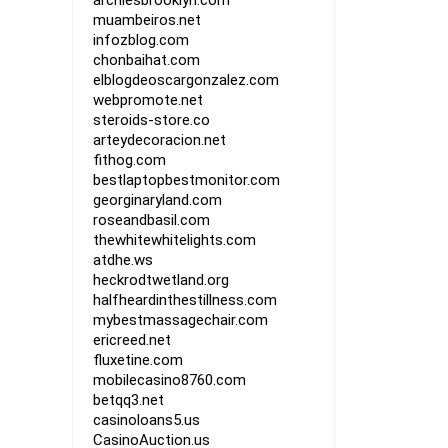
archiesbrooklyn.com
muambeiros.net
infozblog.com
chonbaihat.com
elblogdeoscargonzalez.com
webpromote.net
steroids-store.co
arteydecoracion.net
fithog.com
bestlaptopbestmonitor.com
georginaryland.com
roseandbasil.com
thewhitewhitelights.com
atdhe.ws
heckrodtwetland.org
halfheardinthestillness.com
mybestmassagechair.com
ericreed.net
fluxetine.com
mobilecasino8760.com
betqq3.net
casinoloans5.us
CasinoAuction.us