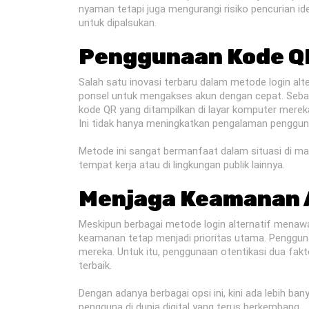
nyaman tetapi juga mengurangi risiko pencurian ide
untuk dipalsukan.
Penggunaan Kode Q
Salah satu inovasi terbaru dalam metode login al
ponsel untuk mengakses akun dengan cepat. Sebag
kode QR yang ditampilkan di layar komputer mere
Ini tidak hanya meningkatkan pengalaman penggun
Metode ini sangat bermanfaat dalam situasi di ma
tempat kerja atau di lingkungan publik lainnya.
Menjaga Keamanan A
Meskipun berbagai metode login alternatif mena
keamanan tetap menjadi prioritas utama. Penggu
mereka. Untuk itu, penggunaan otentikasi dua fakt
terbaik.
Dengan adanya berbagai opsi ini, kini ada lebih
pengguna di dunia digital yang terus berkembang.