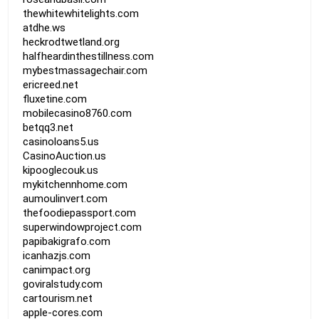
thewhitewhitelights.com
atdhe.ws
heckrodtwetland.org
halfheardinthestillness.com
mybestmassagechair.com
ericreed.net
fluxetine.com
mobilecasino8760.com
betqq3.net
casinoloans5.us
CasinoAuction.us
kipooglecouk.us
mykitchennhome.com
aumoulinvert.com
thefoodiepassport.com
superwindowproject.com
papibakigrafo.com
icanhazjs.com
canimpact.org
goviralstudy.com
cartourism.net
apple-cores.com