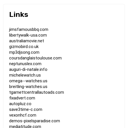
Links
jimsfamousbbq.com
libertywalk-usa.com
australiamovie.net
gizmobird.co.uk
mp3djsong.com
coursdanglaistoulouse.com
neptunuslex.com
auguri-di-natale.info
michelewatch.us
omega--watches.us
breitling-watches.us
tgarnettcentrallautoads.com
fixadvert.com
autopluz.co
save3time-c.com
vexonhcf.com
demos-pixelsparadise.com
mediatitude.com