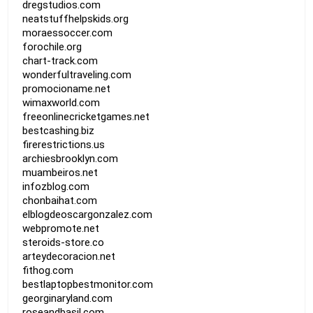
dregstudios.com
neatstuffhelpskids.org
moraessoccer.com
forochile.org
chart-track.com
wonderfultraveling.com
promocioname.net
wimaxworld.com
freeonlinecricketgames.net
bestcashing.biz
firerestrictions.us
archiesbrooklyn.com
muambeiros.net
infozblog.com
chonbaihat.com
elblogdeoscargonzalez.com
webpromote.net
steroids-store.co
arteydecoracion.net
fithog.com
bestlaptopbestmonitor.com
georginaryland.com
roseandbasil.com