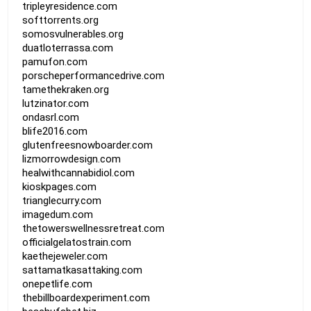
tripleyresidence.com
softtorrents.org
somosvulnerables.org
duatloterrassa.com
pamufon.com
porscheperformancedrive.com
tamethekraken.org
lutzinator.com
ondasrl.com
blife2016.com
glutenfreesnowboarder.com
lizmorrowdesign.com
healwithcannabidiol.com
kioskpages.com
trianglecurry.com
imagedum.com
thetowerswellnessretreat.com
officialgelatostrain.com
kaethejeweler.com
sattamatkasattaking.com
onepetlife.com
thebillboardexperiment.com