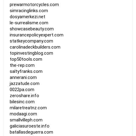
prewarmotorcycles.com
simracinglinks.com
dosyamerkezi.net
le-surrealisme.com
showcasebeauty.com
insurancepolicyexpert.com
statkeycompany.com
carolinadeckbuilders.com
topinvestingblog.com
top50tools.com
the-rep.com
saltyfranks.com
annerani.com
jazzatude.com
0022pa.com
zeroshare.info
bilesinc.com
milaretreatnz.com
modaagi.com
smallvilleph.com
galiciasuroeste.info
batallasdeguerra.com