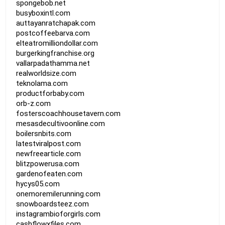
spongebob.net
busyboxintl.com
auttayanratchapak.com
postcoffeebarva.com
elteatromilliondollar.com
burgerkingfranchise.org
vallarpadathamma.net
realworldsize.com
teknolama.com
productforbaby.com
orb-z.com
fosterscoachhousetavern.com
mesasdecultivoonline.com
boilersnbits.com
latestviralpost.com
newfreearticle.com
blitzpowerusa.com
gardenofeaten.com
hycys05.com
onemoremilerunning.com
snowboardsteez.com
instagrambioforgirls.com
cashflowxfiles.com