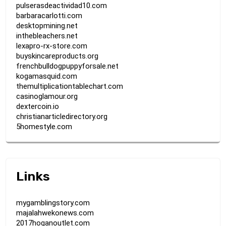
pulserasdeactividad10.com
barbaracarlotti.com
desktopmining.net
inthebleachers.net
lexapro-rx-store.com
buyskincareproducts.org
frenchbulldogpuppyforsale.net
kogamasquid.com
themultiplicationtablechart.com
casinoglamour.org
dextercoin.io
christianarticledirectory.org
5homestyle.com
Links
mygamblingstory.com
majalahwekonews.com
2017hoganoutlet.com