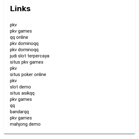
Links
pkv
pkv games
qq online
pkv dominoqq
pkv dominoqq
judi slot terpercaya
situs pkv games
pkv
situs poker online
pkv
slot demo
situs asikqq
pkv games
qq
bandarqq
pkv games
mahjong demo