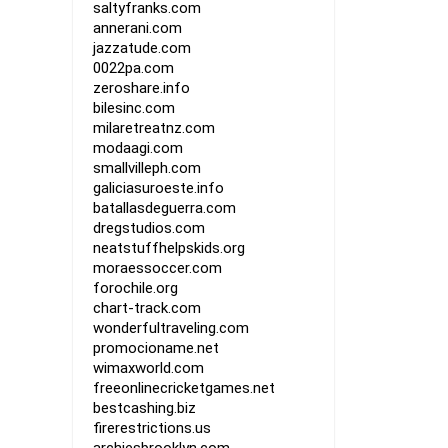
saltyfranks.com
annerani.com
jazzatude.com
0022pa.com
zeroshare.info
bilesinc.com
milaretreatnz.com
modaagi.com
smallvilleph.com
galiciasuroeste.info
batallasdeguerra.com
dregstudios.com
neatstuffhelpskids.org
moraessoccer.com
forochile.org
chart-track.com
wonderfultraveling.com
promocioname.net
wimaxworld.com
freeonlinecricketgames.net
bestcashing.biz
firerestrictions.us