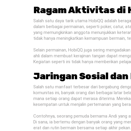
Ragam Aktivitas di
Salah satu daya tarik utama HobiQQ adalah beragam
dalam berbagai permainan, seperti poker, catur, 
yang memungkinkan anggota menunjukkan keteram
tidak hanya meningkatkan kemampuan bermain, te
Selain permainan, HobiQQ juga sering mengadakan
ahli dalam membuat kerajinan tangan dapat menga
Kegiatan seperti ini tidak hanya memberikan pelaj
Jaringan Sosial da
Salah satu manfaat terbesar dari bergabung deng
komunitas ini, banyak orang dari berbagai latar bel
mana setiap orang dapat merasa diterima. Mereka
kesempatan untuk menjalin pertemanan yang berar
Contohnya, seorang pemuda bernama Andi yang aw
Di sana, ia bertemu dengan banyak orang yang mem
erat dan rutin bermain bersama setiap akhir pekan