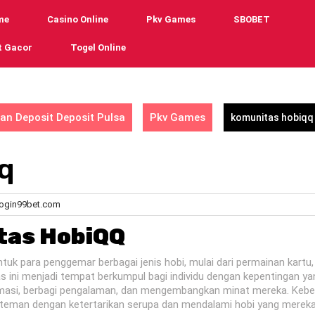
me
Casino Online
Pkv Games
SBOBET
t Gacor
Togel Online
dan Deposit Deposit Pulsa
Pkv Games
komunitas hobiqq
q
ogin99bet.com
tas HobiQQ
uk para penggemar berbagai jenis hobi, mulai dari permainan kartu,
tas ini menjadi tempat berkumpul bagi individu dengan kepentingan ya
ormasi, berbagi pengalaman, dan mengembangkan minat mereka. Keb
teman dengan ketertarikan serupa dan mendalami hobi yang mereka