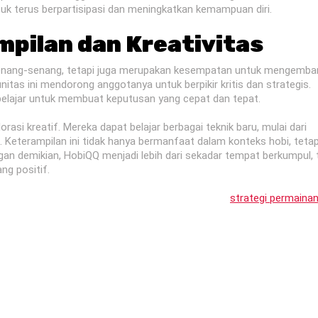
 terus berpartisipasi dan meningkatkan kemampuan diri.
ilan dan Kreativitas
enang-senang, tetapi juga merupakan kesempatan untuk mengemb
itas ini mendorong anggotanya untuk berpikir kritis dan strategis.
belajar untuk membuat keputusan yang cepat dan tepat.
rasi kreatif. Mereka dapat belajar berbagai teknik baru, mulai dari
eterampilan ini tidak hanya bermanfaat dalam konteks hobi, tetap
gan demikian, HobiQQ menjadi lebih dari sekadar tempat berkumpul, 
ng positif.
strategi permaina