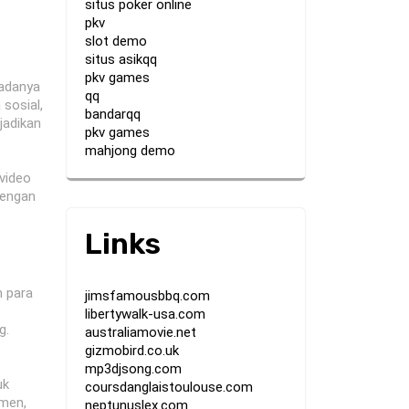
situs poker online
pkv
slot demo
situs asikqq
pkv games
 adanya
qq
sosial,
bandarqq
jadikan
pkv games
mahjong demo
video
dengan
Links
h para
jimsfamousbbq.com
libertywalk-usa.com
g.
australiamovie.net
gizmobird.co.uk
mp3djsong.com
uk
coursdanglaistoulouse.com
men,
neptunuslex.com