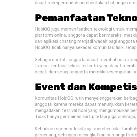
dapat mempermudah pembentukan hubungan sosial
Pemanfaatan Tekno
HobiQQ juga memanfaatkan teknologi untuk mempe
platform online, anggota dapat berinteraksi meski
dan aplikasi chatting menjadi wadah bagi anggota u
HobiQQ tidak hanya sekadar komunitas fisik, tetapi 
Sebagai contoh, anggota dapat membahas strategi 
tutorial tentang teknik tertentu yang dapat memb
cepat, dan setiap anggota memiliki kesempatan u
Event dan Kompetis
Komunitas HobiQQ rutin menyelenggarakan berbagai 
anggota, karena mereka dapat menunjukkan ketera
mengadakan festival hobi yang mengumpulkan berb
Tidak hanya permainan kartu, tetapi juga olahraga, 
Kehadiran sponsor lokal juga memberi nilai tambah
pemenang, sehingga meningkatkan semangat komp