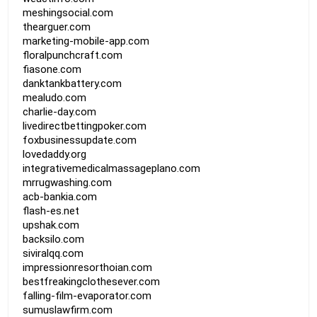
meshingsocial.com
thearguer.com
marketing-mobile-app.com
floralpunchcraft.com
fiasone.com
danktankbattery.com
mealudo.com
charlie-day.com
livedirectbettingpoker.com
foxbusinessupdate.com
lovedaddy.org
integrativemedicalmassageplano.com
mrrugwashing.com
acb-bankia.com
flash-es.net
upshak.com
backsilo.com
siviralqq.com
impressionresorthoian.com
bestfreakingclothesever.com
falling-film-evaporator.com
sumuslawfirm.com