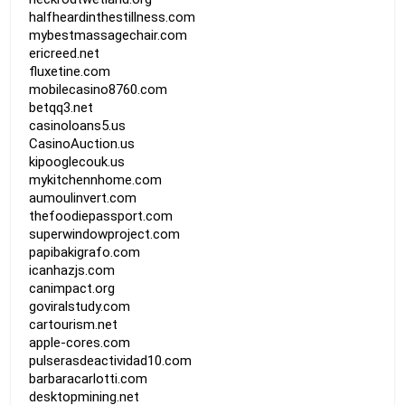
halfheardinthestillness.com
mybestmassagechair.com
ericreed.net
fluxetine.com
mobilecasino8760.com
betqq3.net
casinoloans5.us
CasinoAuction.us
kipooglecouk.us
mykitchennhome.com
aumoulinvert.com
thefoodiepassport.com
superwindowproject.com
papibakigrafo.com
icanhazjs.com
canimpact.org
goviralstudy.com
cartourism.net
apple-cores.com
pulserasdeactividad10.com
barbaracarlotti.com
desktopmining.net