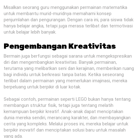
Misalkan seorang guru menggunakan permainan matematika
untuk membantu murid-muridnya memahami konsep
penjumlahan dan pengurangan. Dengan cara ini, para siswa tidak
hanya belajar angka, tetapi juga merasa terlibat dan termotivasi
untuk belajar lebih banyak.
Pengembangan Kreativitas
Bermain juga berfungsi sebagai sarana untuk mengekspresikan
diri dan mengembangkan kreativitas. Banyak permainan,
terutama yang melibatkan seni dan kerajinan, memberikan ruang
bagi individu untuk berkreasi tanpa batas. Ketika seseorang
terlibat dalam permainan yang memerlukan imajinasi, mereka
berpeluang untuk berpikir di luar kotak.
Sebagai contoh, permainan seperti LEGO bukan hanya tentang
membangun struktur fisik, tetapi juga tentang melatih
kemampuan berpikir kreatif. Anak-anak dapat menciptakan
dunia mereka sendiri, merancang karakter, dan membayangkan
cerita yang kompleks. Melalui proses ini, mereka belajar untuk
berpikir inovatif dan menciptakan solusi baru untuk masalah
yang ada.