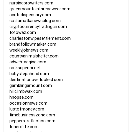
nursingprowriters.com
greenmountainthreadwear.com
acutedispensary.com
sattamatkanewsblog.com
cryptocurrencytradingcn.com
totowaz.com
charlestonwipesettlement.com
brandfollowmarket.com
weeklyjobnews.com
countyanimalshelter.com
adwebtagging.com
ranksuperior.net
babystepahead.com
destinationoverlooked.com
gamblingamount.com
hillclimbwax.com
hnopse.com
occasionnews.com
lustofmoney.com
timebusinesszone.com
peppers-reflection.com
tuneoflife.com