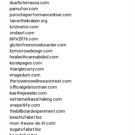
duatloterrassa.com
pamufon.com
porscheperformancedrive.com
tamethekraken.org
lutzinator.com
ondasrl.com
blife2016.com
glutenfreesnowboarder.com
lizmorrowdesign.com
healwithcannabidiol.com
kioskpages.com
trianglecurry.com
imagedum.com
thetowerswellnessretreat.com
officialgelatostrain.com
kaethejeweler.com
sattamatkasattaking.com
onepetlife.com
thebillboardexperiment.com
beachufabet.biz
mon-tresse-de-lit.com
sugarufabet.biz