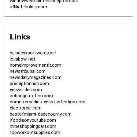
windowwellmaintenancepros.com
affiliateholder.com
Links
helpdesksoftwares.net
lovabowl.net
homeimprovementit.com
newstribunal.com
newsdailymagazines.com
preceptionhub.com
yeezislides.com
aobongdatotem.com
home-remedies-yeast-infection.com
electroreal.com
bestofmiami-dadecounty.com
ifoodieonyoutube.com
mineshoppingcart.com
topworkoutsupplies.com