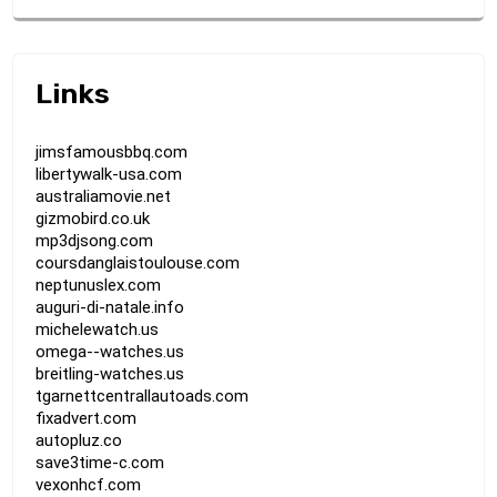
Links
jimsfamousbbq.com
libertywalk-usa.com
australiamovie.net
gizmobird.co.uk
mp3djsong.com
coursdanglaistoulouse.com
neptunuslex.com
auguri-di-natale.info
michelewatch.us
omega--watches.us
breitling-watches.us
tgarnettcentrallautoads.com
fixadvert.com
autopluz.co
save3time-c.com
vexonhcf.com