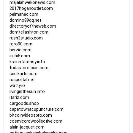
majalahwekonews.com
2017hoganoutlet.com
pelmanec.com
domino99qq.net
directoryoftheweb.com
donttellashton.com
rush3studio.com
roro90.com
herzio.com
in-hi5.com
krainafantasy.info
todas-noticias.com
senikartu.com
rusportal.net
watty.io
livinginthesun.info
itsriz.com
cargoods.shop
capetownacupuncture.com
bitcoinvideospro.com
cosmiccrowcollective.com
alain-jacquet.com