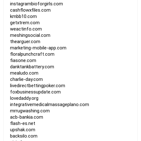
instagrambioforgirls.com
cashflowxfiles.com
kmbb10.com
getxtrem.com
weactinfo.com
meshingsocial.com
thearguer.com
marketing-mobile-app.com
floralpunchcraft.com
fiasone.com
danktankbattery.com
mealudo.com
charlie-day.com
livedirectbettingpoker.com
foxbusinessupdate.com
lovedaddy.org
integrativemedicalmassageplano.com
mrrugwashing.com
acb-bankia.com
flash-es.net
upshak.com
backsilo.com