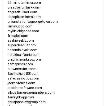
25-minute-timer.com
creativefuntask.com
engrsaifulsaif.com
cheapbtcminers.com
unionstationtogeorgetown.com
iamayudoc.com
mylittlebighead.com
freealot.com
asahiweekly.com
supercleanut.com
bedandbicycle.com
heraldcalifornia.com
graphicmonkeys.com
gamepixies.com
drawneastart.com
fasthokislot88.com
safecasinotips.com
jackpotchips.com
proelitesoftware.com
allcustomercarenumbers.com
familyblogger.xyz
chrisjohnslawgroup.com