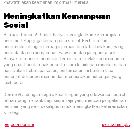
khawatir akan keamanan informasi mereka.
Meningkatkan Kemampuan
Sosial
Bermain Domino99 tidak hanya meningkatkan keterampilan
bermain tetapi juga kemampuan sosial. Bertemu dan
berinteraksi dengan berbagai pemain dari latar belakang yang
berbeda dapat memperluas wawasan dan jaringan sosial.
Banyak pemain menemukan teman baru melalui permainan ini,
yang dapat berdampak positif dalam kehidupan mereka sehari-
hari. Dalam beberapa kasus, pertemanan ini bahkan bisa
berlanjut di luar permainan dan menciptakan hubungan yang
lebih berarti.
Domino99, dengan segala keuntungan yang ditawarkan, adalah
pilihan yang menarik bagi siapa saja yang mencari pengalaman
bermain yang seru sekaligus untuk meningkatkan keterampilan
strategi.
Post
perjudian online
permainan pkv