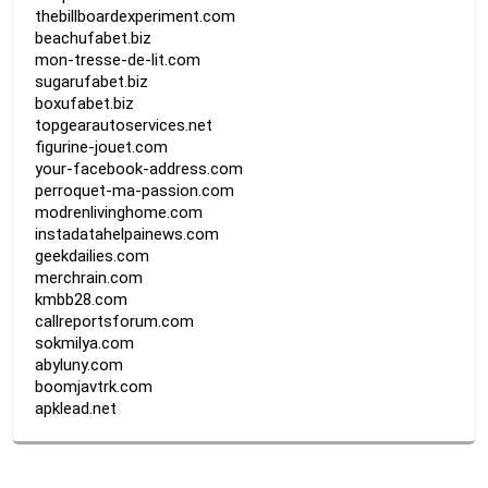
thebillboardexperiment.com
beachufabet.biz
mon-tresse-de-lit.com
sugarufabet.biz
boxufabet.biz
topgearautoservices.net
figurine-jouet.com
your-facebook-address.com
perroquet-ma-passion.com
modrenlivinghome.com
instadatahelpainews.com
geekdailies.com
merchrain.com
kmbb28.com
callreportsforum.com
sokmilya.com
abyluny.com
boomjavtrk.com
apklead.net