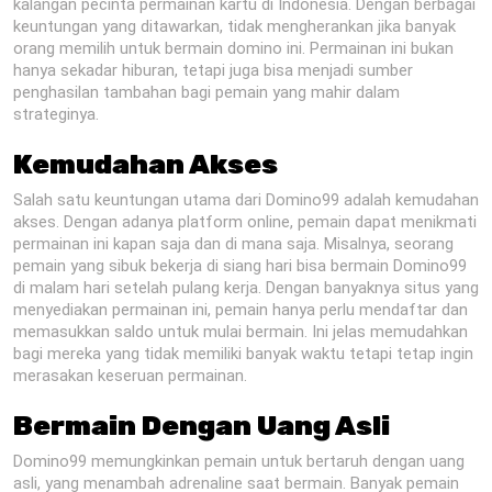
kalangan pecinta permainan kartu di Indonesia. Dengan berbagai
keuntungan yang ditawarkan, tidak mengherankan jika banyak
orang memilih untuk bermain domino ini. Permainan ini bukan
hanya sekadar hiburan, tetapi juga bisa menjadi sumber
penghasilan tambahan bagi pemain yang mahir dalam
strateginya.
Kemudahan Akses
Salah satu keuntungan utama dari Domino99 adalah kemudahan
akses. Dengan adanya platform online, pemain dapat menikmati
permainan ini kapan saja dan di mana saja. Misalnya, seorang
pemain yang sibuk bekerja di siang hari bisa bermain Domino99
di malam hari setelah pulang kerja. Dengan banyaknya situs yang
menyediakan permainan ini, pemain hanya perlu mendaftar dan
memasukkan saldo untuk mulai bermain. Ini jelas memudahkan
bagi mereka yang tidak memiliki banyak waktu tetapi tetap ingin
merasakan keseruan permainan.
Bermain Dengan Uang Asli
Domino99 memungkinkan pemain untuk bertaruh dengan uang
asli, yang menambah adrenaline saat bermain. Banyak pemain