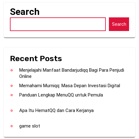
navigation
Search
Search
Recent Posts
Menjelajahi Manfaat Bandarjudiqq Bagi Para Penjudi
Online
Memahami Murniqq: Masa Depan Investasi Digital
Panduan Lengkap MenuQQ untuk Pemula
Apa Itu HematQQ dan Cara Kerjanya
game slot