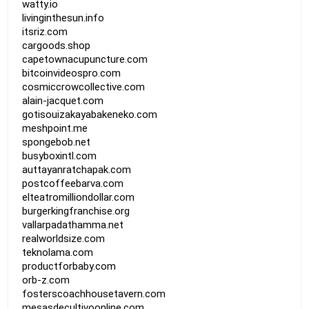
watty.io
livinginthesun.info
itsriz.com
cargoods.shop
capetownacupuncture.com
bitcoinvideospro.com
cosmiccrowcollective.com
alain-jacquet.com
gotisouizakayabakeneko.com
meshpoint.me
spongebob.net
busyboxintl.com
auttayanratchapak.com
postcoffeebarva.com
elteatromilliondollar.com
burgerkingfranchise.org
vallarpadathamma.net
realworldsize.com
teknolama.com
productforbaby.com
orb-z.com
fosterscoachhousetavern.com
mesasdecultivoonline.com