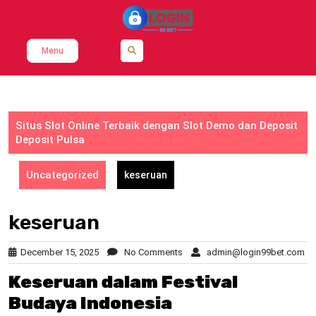
Skip
to
content
Menu
Situs Slot Online Terbaik dengan Slot Demo dan Deposit
Deposit Pulsa
Uncategorized
keseruan
keseruan
December 15, 2025
No Comments
admin@login99bet.com
Keseruan dalam Festival
Budaya Indonesia