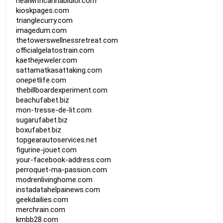
healwithcannabidiol.com
kioskpages.com
trianglecurry.com
imagedum.com
thetowerswellnessretreat.com
officialgelatostrain.com
kaethejeweler.com
sattamatkasattaking.com
onepetlife.com
thebillboardexperiment.com
beachufabet.biz
mon-tresse-de-lit.com
sugarufabet.biz
boxufabet.biz
topgearautoservices.net
figurine-jouet.com
your-facebook-address.com
perroquet-ma-passion.com
modrenlivinghome.com
instadatahelpainews.com
geekdailies.com
merchrain.com
kmbb28.com