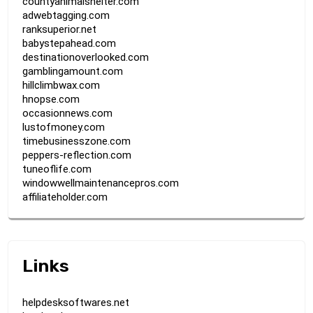
countyanimalshelter.com
adwebtagging.com
ranksuperior.net
babystepahead.com
destinationoverlooked.com
gamblingamount.com
hillclimbwax.com
hnopse.com
occasionnews.com
lustofmoney.com
timebusinesszone.com
peppers-reflection.com
tuneoflife.com
windowwellmaintenancepros.com
affiliateholder.com
Links
helpdesksoftwares.net