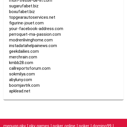
mon-tresse-de-lit.com
sugarufabet.biz
boxufabet.biz
topgearautoservices.net
figurine-jouet.com
your-facebook-address.com
perroquet-ma-passion.com
modrenlivinghome.com
instadatahelpainews.com
geekdailies.com
merchrain.com
kmbb28.com
callreportsforum.com
sokmilya.com
abyluny.com
boomjavtrk.com
apklead.net
menuqq pkv
|
pkv games
|
poker online
|
poker
|
domino99
|