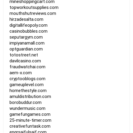
mineshoppingcart.com
topworkoutsupplies.com
mouthshutreviews.com
hirzadesalta.com
digitallifeopoly.com
casinobubbles.com
seputargym.com
impiyanamall.com
optguardian.com
totostreet.net
davilcasino.com
fraudwatchai.com
aem-x.com
cryptooblogs.com
gameuplevel.com
homethestyle.com
amuldistribution.com
borobuddur.com
wundermusic.com
gamefungames.com
25-minute-timer.com
creativefuntask.com
engrsaifulsaif.com