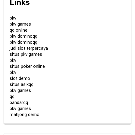
Links
pkv
pkv games
qq online
pkv dominoqq
pkv dominoqq
judi slot terpercaya
situs pkv games
pkv
situs poker online
pkv
slot demo
situs asikqq
pkv games
qq
bandarqq
pkv games
mahjong demo