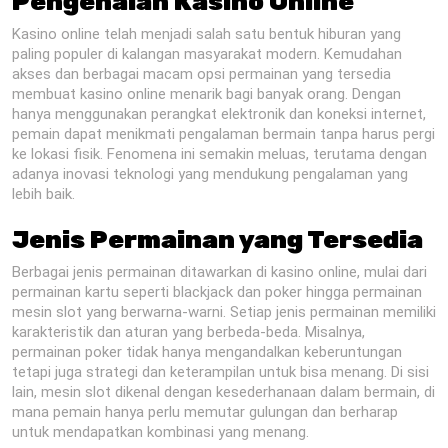
Pengenalan Kasino Online
Kasino online telah menjadi salah satu bentuk hiburan yang
paling populer di kalangan masyarakat modern. Kemudahan
akses dan berbagai macam opsi permainan yang tersedia
membuat kasino online menarik bagi banyak orang. Dengan
hanya menggunakan perangkat elektronik dan koneksi internet,
pemain dapat menikmati pengalaman bermain tanpa harus pergi
ke lokasi fisik. Fenomena ini semakin meluas, terutama dengan
adanya inovasi teknologi yang mendukung pengalaman yang
lebih baik.
Jenis Permainan yang Tersedia
Berbagai jenis permainan ditawarkan di kasino online, mulai dari
permainan kartu seperti blackjack dan poker hingga permainan
mesin slot yang berwarna-warni. Setiap jenis permainan memiliki
karakteristik dan aturan yang berbeda-beda. Misalnya,
permainan poker tidak hanya mengandalkan keberuntungan
tetapi juga strategi dan keterampilan untuk bisa menang. Di sisi
lain, mesin slot dikenal dengan kesederhanaan dalam bermain, di
mana pemain hanya perlu memutar gulungan dan berharap
untuk mendapatkan kombinasi yang menang.