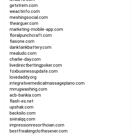
getxtrem.com
weactinfo.com
meshingsocial.com
thearguer.com
marketing-mobile-app.com
floralpunchcraft.com
fiasone.com
danktankbattery.com
mealudo.com
charlie-day.com
livedirectbettingpoker.com
foxbusinessupdate.com
lovedaddy.org
integrativemedicalmassageplano.com
mrrugwashing.com
acb-bankia.com
flash-es.net
upshak.com
backsilo.com
siviralqq.com
impressionresorthoian.com
bestfreakingclothesever.com