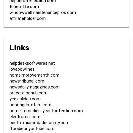
peppers-reflection.com
tuneoflife.com
windowwellmaintenancepros.com
affiliateholder.com
Links
helpdesksoftwares.net
lovabowl.net
homeimprovementit.com
newstribunal.com
newsdailymagazines.com
preceptionhub.com
yeezislides.com
aobongdatotem.com
home-remedies-yeast-infection.com
electroreal.com
bestofmiami-dadecounty.com
ifoodieonyoutube.com