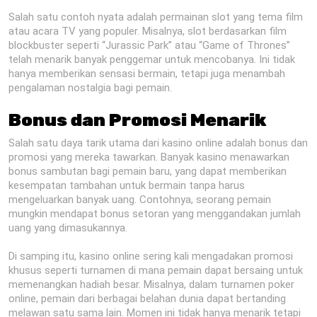
Salah satu contoh nyata adalah permainan slot yang tema film
atau acara TV yang populer. Misalnya, slot berdasarkan film
blockbuster seperti “Jurassic Park” atau “Game of Thrones”
telah menarik banyak penggemar untuk mencobanya. Ini tidak
hanya memberikan sensasi bermain, tetapi juga menambah
pengalaman nostalgia bagi pemain.
Bonus dan Promosi Menarik
Salah satu daya tarik utama dari kasino online adalah bonus dan
promosi yang mereka tawarkan. Banyak kasino menawarkan
bonus sambutan bagi pemain baru, yang dapat memberikan
kesempatan tambahan untuk bermain tanpa harus
mengeluarkan banyak uang. Contohnya, seorang pemain
mungkin mendapat bonus setoran yang menggandakan jumlah
uang yang dimasukannya.
Di samping itu, kasino online sering kali mengadakan promosi
khusus seperti turnamen di mana pemain dapat bersaing untuk
memenangkan hadiah besar. Misalnya, dalam turnamen poker
online, pemain dari berbagai belahan dunia dapat bertanding
melawan satu sama lain. Momen ini tidak hanya menarik tetapi