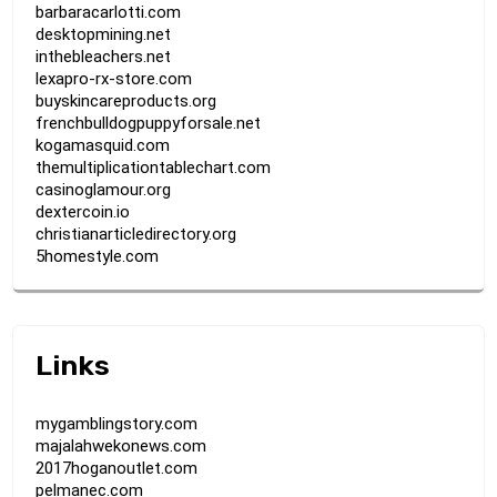
barbaracarlotti.com
desktopmining.net
inthebleachers.net
lexapro-rx-store.com
buyskincareproducts.org
frenchbulldogpuppyforsale.net
kogamasquid.com
themultiplicationtablechart.com
casinoglamour.org
dextercoin.io
christianarticledirectory.org
5homestyle.com
Links
mygamblingstory.com
majalahwekonews.com
2017hoganoutlet.com
pelmanec.com