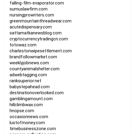
falling-film-evaporator.com
sumuslawfirm.com
nursingprowriters.com
greenmountainthreadwear.com
acutedispensary.com
sattamatkanewsblog.com
cryptocurrencytradingcn.com
totowaz.com
charlestonwipesettlement.com
brandfollowmarket.com
weeklyjobnews.com
countyanimalshelter.com
adwebtagging.com
ranksuperior.net
babystepahead.com
destinationoverlooked.com
gamblingamount.com
hillclimbwax.com
hnopse.com
occasionnews.com
lustofmoney.com
timebusinesszone.com