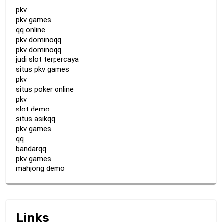
pkv
pkv games
qq online
pkv dominoqq
pkv dominoqq
judi slot terpercaya
situs pkv games
pkv
situs poker online
pkv
slot demo
situs asikqq
pkv games
qq
bandarqq
pkv games
mahjong demo
Links