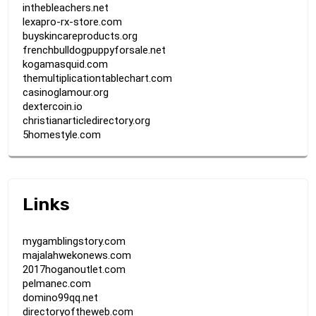
inthebleachers.net
lexapro-rx-store.com
buyskincareproducts.org
frenchbulldogpuppyforsale.net
kogamasquid.com
themultiplicationtablechart.com
casinoglamour.org
dextercoin.io
christianarticledirectory.org
5homestyle.com
Links
mygamblingstory.com
majalahwekonews.com
2017hoganoutlet.com
pelmanec.com
domino99qq.net
directoryoftheweb.com