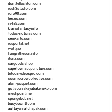
donttellashton.com
rush3studio.com
roro90.com
herzio.com
in-hi5.com
krainafantasy.info
todas-noticias.com
senikartu.com
rusportal.net
watty.io
livinginthesun.info
itsriz.com
cargoods.shop
capetownacupuncture.com
bitcoinvideospro.com
cosmiccrowcollective.com
alain-jacquet.com
gotisouizakayabakeneko.com
meshpoint.me
spongebob.net
busyboxintl.com
auttayanratchapak.com