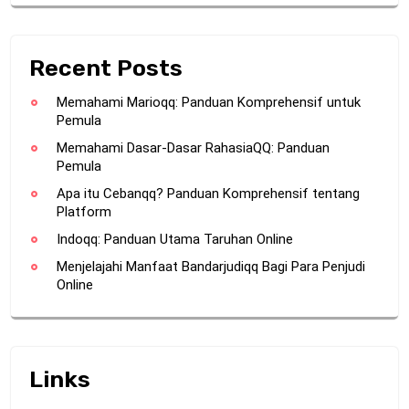
Recent Posts
Memahami Marioqq: Panduan Komprehensif untuk
Pemula
Memahami Dasar-Dasar RahasiaQQ: Panduan
Pemula
Apa itu Cebanqq? Panduan Komprehensif tentang
Platform
Indoqq: Panduan Utama Taruhan Online
Menjelajahi Manfaat Bandarjudiqq Bagi Para Penjudi
Online
Links