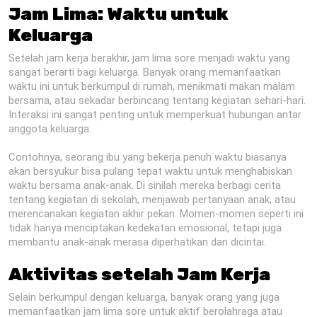
Jam Lima: Waktu untuk
Keluarga
Setelah jam kerja berakhir, jam lima sore menjadi waktu yang
sangat berarti bagi keluarga. Banyak orang memanfaatkan
waktu ini untuk berkumpul di rumah, menikmati makan malam
bersama, atau sekadar berbincang tentang kegiatan sehari-hari.
Interaksi ini sangat penting untuk memperkuat hubungan antar
anggota keluarga.
Contohnya, seorang ibu yang bekerja penuh waktu biasanya
akan bersyukur bisa pulang tepat waktu untuk menghabiskan
waktu bersama anak-anak. Di sinilah mereka berbagi cerita
tentang kegiatan di sekolah, menjawab pertanyaan anak, atau
merencanakan kegiatan akhir pekan. Momen-momen seperti ini
tidak hanya menciptakan kedekatan emosional, tetapi juga
membantu anak-anak merasa diperhatikan dan dicintai.
Aktivitas setelah Jam Kerja
Selain berkumpul dengan keluarga, banyak orang yang juga
memanfaatkan jam lima sore untuk aktif berolahraga atau