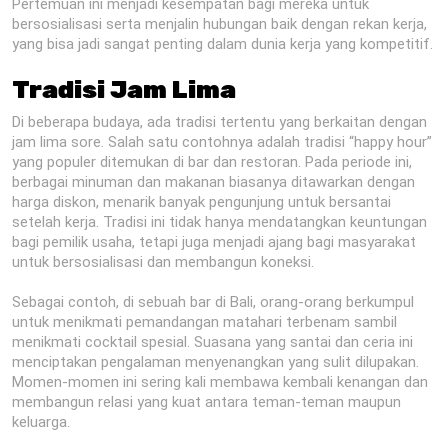
Pertemuan ini menjadi kesempatan bagi mereka untuk
bersosialisasi serta menjalin hubungan baik dengan rekan kerja,
yang bisa jadi sangat penting dalam dunia kerja yang kompetitif.
Tradisi Jam Lima
Di beberapa budaya, ada tradisi tertentu yang berkaitan dengan
jam lima sore. Salah satu contohnya adalah tradisi “happy hour”
yang populer ditemukan di bar dan restoran. Pada periode ini,
berbagai minuman dan makanan biasanya ditawarkan dengan
harga diskon, menarik banyak pengunjung untuk bersantai
setelah kerja. Tradisi ini tidak hanya mendatangkan keuntungan
bagi pemilik usaha, tetapi juga menjadi ajang bagi masyarakat
untuk bersosialisasi dan membangun koneksi.
Sebagai contoh, di sebuah bar di Bali, orang-orang berkumpul
untuk menikmati pemandangan matahari terbenam sambil
menikmati cocktail spesial. Suasana yang santai dan ceria ini
menciptakan pengalaman menyenangkan yang sulit dilupakan.
Momen-momen ini sering kali membawa kembali kenangan dan
membangun relasi yang kuat antara teman-teman maupun
keluarga.