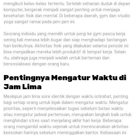
mengikuti kelas-kelas tertentu. Setelah seharian duduk di depan
komputer, bergerak menjadi sangat penting untuk menjaga
kesehatan fisik dan mental. Di beberapa daerah, gym dan studio
yoga sangat ramai pada jam-jam ini.
Seorang individu yang memilih untuk pergi ke gym pasca kerja
sering kali merasa lebih bugar dan siap menghadapi tantangan
hari berikutnya. Aktivitas fisik yang dilakukan selama periode ini
bisa menjadikan mereka lebih produktif di tempat kerja. Selain
itu, olahraga juga menjadi wadah untuk berteman dan
bersosialisasi dengan orang baru.
Pentingnya Mengatur Waktu di
Jam Lima
Meskipun jam lima sore identik dengan waktu istirahat, penting
bagi setiap orang untuk bijak dalam mengatur waktu. Mengatur
prioritas, seperti menyelesaikan tugas sebelum batas waktu
atau mengatur jadwal pertemuan, merupakan langkah baik untuk
menghindari stres saat menjelang akhir hari kerja. Beberapa
orang mengambil waktu sejenak untuk merencanakan aktivitas
keesokan harinya sebelum meninggalkan kantor. Kebiasaan ini