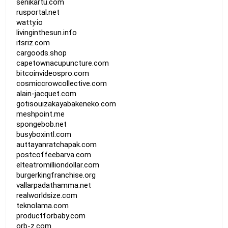
senikartu.com
rusportal.net
watty.io
livinginthesun.info
itsriz.com
cargoods.shop
capetownacupuncture.com
bitcoinvideospro.com
cosmiccrowcollective.com
alain-jacquet.com
gotisouizakayabakeneko.com
meshpoint.me
spongebob.net
busyboxintl.com
auttayanratchapak.com
postcoffeebarva.com
elteatromilliondollar.com
burgerkingfranchise.org
vallarpadathamma.net
realworldsize.com
teknolama.com
productforbaby.com
orb-z.com