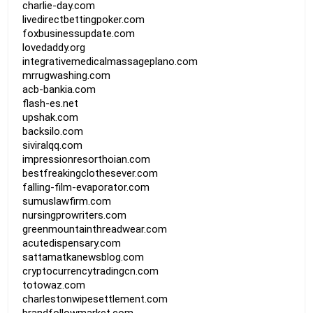
charlie-day.com
livedirectbettingpoker.com
foxbusinessupdate.com
lovedaddy.org
integrativemedicalmassageplano.com
mrrugwashing.com
acb-bankia.com
flash-es.net
upshak.com
backsilo.com
siviralqq.com
impressionresorthoian.com
bestfreakingclothesever.com
falling-film-evaporator.com
sumuslawfirm.com
nursingprowriters.com
greenmountainthreadwear.com
acutedispensary.com
sattamatkanewsblog.com
cryptocurrencytradingcn.com
totowaz.com
charlestonwipesettlement.com