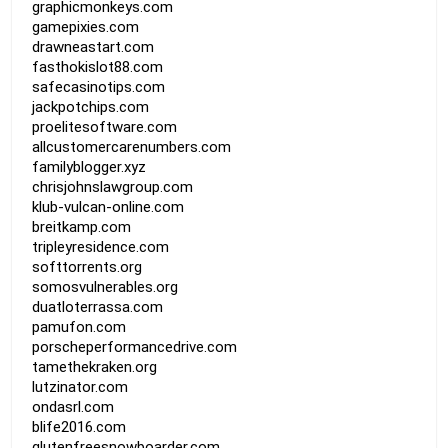
graphicmonkeys.com
gamepixies.com
drawneastart.com
fasthokislot88.com
safecasinotips.com
jackpotchips.com
proelitesoftware.com
allcustomercarenumbers.com
familyblogger.xyz
chrisjohnslawgroup.com
klub-vulcan-online.com
breitkamp.com
tripleyresidence.com
softtorrents.org
somosvulnerables.org
duatloterrassa.com
pamufon.com
porscheperformancedrive.com
tamethekraken.org
lutzinator.com
ondasrl.com
blife2016.com
glutenfreesnowboarder.com