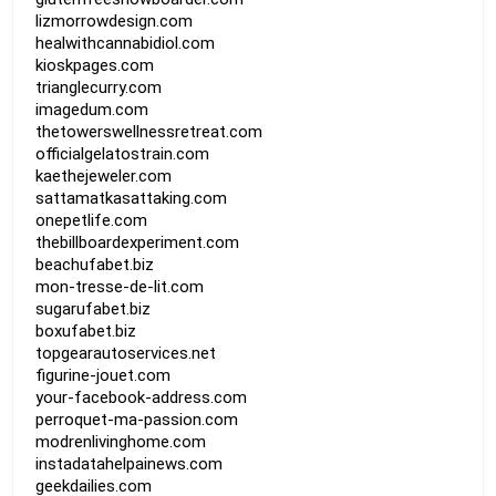
lizmorrowdesign.com
healwithcannabidiol.com
kioskpages.com
trianglecurry.com
imagedum.com
thetowerswellnessretreat.com
officialgelatostrain.com
kaethejeweler.com
sattamatkasattaking.com
onepetlife.com
thebillboardexperiment.com
beachufabet.biz
mon-tresse-de-lit.com
sugarufabet.biz
boxufabet.biz
topgearautoservices.net
figurine-jouet.com
your-facebook-address.com
perroquet-ma-passion.com
modrenlivinghome.com
instadatahelpainews.com
geekdailies.com