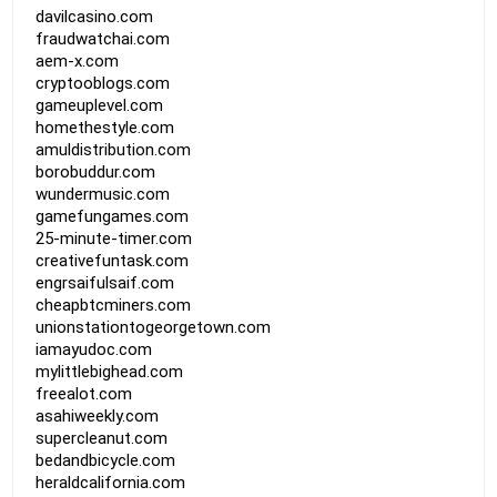
davilcasino.com
fraudwatchai.com
aem-x.com
cryptooblogs.com
gameuplevel.com
homethestyle.com
amuldistribution.com
borobuddur.com
wundermusic.com
gamefungames.com
25-minute-timer.com
creativefuntask.com
engrsaifulsaif.com
cheapbtcminers.com
unionstationtogeorgetown.com
iamayudoc.com
mylittlebighead.com
freealot.com
asahiweekly.com
supercleanut.com
bedandbicycle.com
heraldcalifornia.com