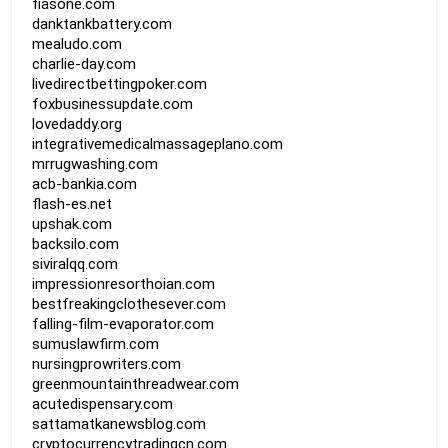
fiasone.com
danktankbattery.com
mealudo.com
charlie-day.com
livedirectbettingpoker.com
foxbusinessupdate.com
lovedaddy.org
integrativemedicalmassageplano.com
mrrugwashing.com
acb-bankia.com
flash-es.net
upshak.com
backsilo.com
siviralqq.com
impressionresorthoian.com
bestfreakingclothesever.com
falling-film-evaporator.com
sumuslawfirm.com
nursingprowriters.com
greenmountainthreadwear.com
acutedispensary.com
sattamatkanewsblog.com
cryptocurrencytradingcn.com