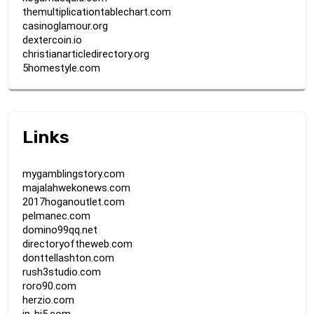
themultiplicationtablechart.com
casinoglamour.org
dextercoin.io
christianarticledirectory.org
5homestyle.com
Links
mygamblingstory.com
majalahwekonews.com
2017hoganoutlet.com
pelmanec.com
domino99qq.net
directoryoftheweb.com
donttellashton.com
rush3studio.com
roro90.com
herzio.com