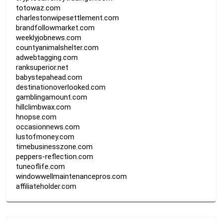
totowaz.com
charlestonwipesettlement.com
brandfollowmarket.com
weeklyjobnews.com
countyanimalshelter.com
adwebtagging.com
ranksuperior.net
babystepahead.com
destinationoverlooked.com
gamblingamount.com
hillclimbwax.com
hnopse.com
occasionnews.com
lustofmoney.com
timebusinesszone.com
peppers-reflection.com
tuneoflife.com
windowwellmaintenancepros.com
affiliateholder.com