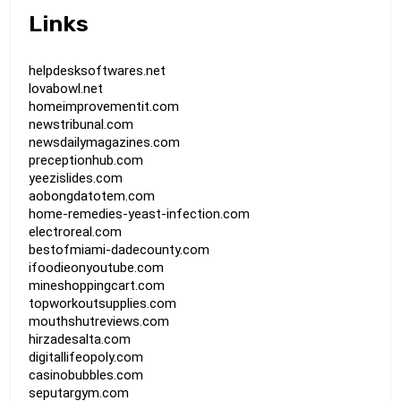
Links
helpdesksoftwares.net
lovabowl.net
homeimprovementit.com
newstribunal.com
newsdailymagazines.com
preceptionhub.com
yeezislides.com
aobongdatotem.com
home-remedies-yeast-infection.com
electroreal.com
bestofmiami-dadecounty.com
ifoodieonyoutube.com
mineshoppingcart.com
topworkoutsupplies.com
mouthshutreviews.com
hirzadesalta.com
digitallifeopoly.com
casinobubbles.com
seputargym.com