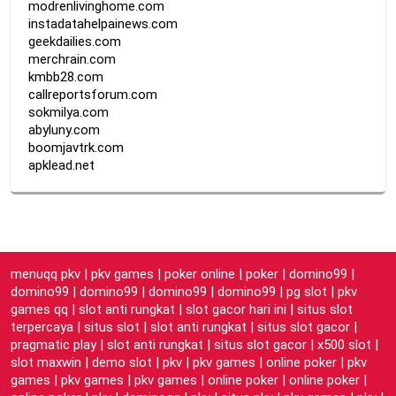
modrenlivinghome.com
instadatahelpainews.com
geekdailies.com
merchrain.com
kmbb28.com
callreportsforum.com
sokmilya.com
abyluny.com
boomjavtrk.com
apklead.net
menuqq pkv
|
pkv games
|
poker online
|
poker
|
domino99
|
domino99
|
domino99
|
domino99
|
domino99
|
pg slot
|
pkv
games qq
|
slot anti rungkat
|
slot gacor hari ini
|
situs slot
terpercaya
|
situs slot
|
slot anti rungkat
|
situs slot gacor
|
pragmatic play
|
slot anti rungkat
|
situs slot gacor
|
x500 slot
|
slot maxwin
|
demo slot
|
pkv
|
pkv games
|
online poker
|
pkv
games
|
pkv games
|
pkv games
|
online poker
|
online poker
|