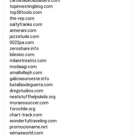
carolinadeckbuilders.com
topinvestingblog.com
top50tools.com
the-rep.com
saltyfranks.com
annerani.com
jazzatude.com
0022pa.com
zeroshare.info
bilesinc.com
milaretreatnz.com
modaagi.com
smallvilleph.com
galiciasuroeste.info
batallasdeguerra.com
dregstudios.com
neatstuffhelpskids.org
moraessoccer.com
forochile.org
chart-track.com
wonderfultraveling.com
promocioname.net
wimaxworld.com