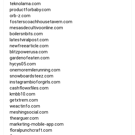
teknolama.com
productforbaby.com
orb-z.com
fosterscoachhousetavern.com
mesasdecultivoonline.com
boilersnbits.com
latestviralpost.com
newfreearticle.com
blitzpowerusa.com
gardenofeaten.com
hycys05.com
onemoremilerunning.com
snowboardsteez.com
instagrambioforgirls.com
cashflowxfiles.com
kmbb10.com
getxtrem.com
weactinfo.com
meshingsocial.com
thearguer.com
marketing-mobile-app.com
floralpunchcraft.com