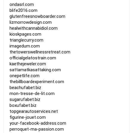
ondasrl.com
blife2016.com
glutenfreesnowboarder.com
lizmorrowdesign.com
healwithcannabidiol.com
kioskpages.com
trianglecurry.com
imagedum.com
thetowerswellnessretreat.com
officialgelatostrain.com
kaethejeweler.com
sattamatkasattaking.com
onepetlife.com
thebillboardexperiment.com
beachufabet.biz
mon-tresse-de-lit.com
sugarufabet.biz
boxufabet.biz
topgearautoservices.net
figurine-jouet.com
your-facebook-address.com
perroquet-ma-passion.com