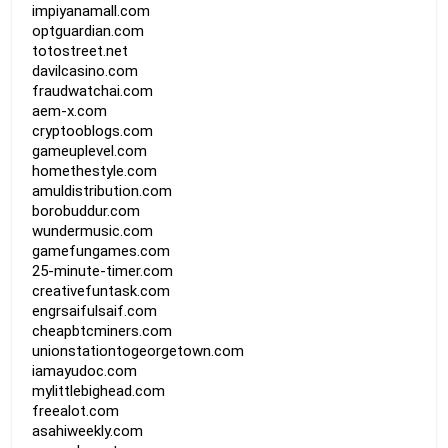
impiyanamall.com
optguardian.com
totostreet.net
davilcasino.com
fraudwatchai.com
aem-x.com
cryptooblogs.com
gameuplevel.com
homethestyle.com
amuldistribution.com
borobuddur.com
wundermusic.com
gamefungames.com
25-minute-timer.com
creativefuntask.com
engrsaifulsaif.com
cheapbtcminers.com
unionstationtogeorgetown.com
iamayudoc.com
mylittlebighead.com
freealot.com
asahiweekly.com