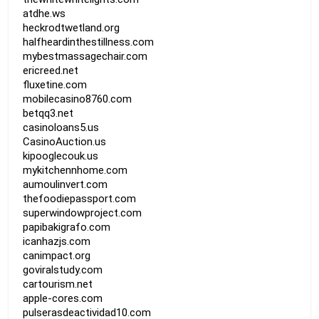
atdhe.ws
heckrodtwetland.org
halfheardinthestillness.com
mybestmassagechair.com
ericreed.net
fluxetine.com
mobilecasino8760.com
betqq3.net
casinoloans5.us
CasinoAuction.us
kipooglecouk.us
mykitchennhome.com
aumoulinvert.com
thefoodiepassport.com
superwindowproject.com
papibakigrafo.com
icanhazjs.com
canimpact.org
goviralstudy.com
cartourism.net
apple-cores.com
pulserasdeactividad10.com