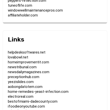
peppers-reflection.com
tuneoflife.com
windowwellmaintenancepros.com
affiliateholder.com
Links
helpdesksoftwares.net
lovabowl.net
homeimprovementit.com
newstribunal.com
newsdailymagazines.com
preceptionhub.com
yeezislides.com
aobongdatotem.com
home-remedies-yeast-infection.com
electroreal.com
bestofmiami-dadecounty.com
ifoodieonyoutube.com