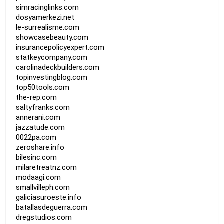
simracinglinks.com
dosyamerkezi.net
le-surrealisme.com
showcasebeauty.com
insurancepolicyexpert.com
statkeycompany.com
carolinadeckbuilders.com
topinvestingblog.com
top50tools.com
the-rep.com
saltyfranks.com
annerani.com
jazzatude.com
0022pa.com
zeroshare.info
bilesinc.com
milaretreatnz.com
modaagi.com
smallvilleph.com
galiciasuroeste.info
batallasdeguerra.com
dregstudios.com