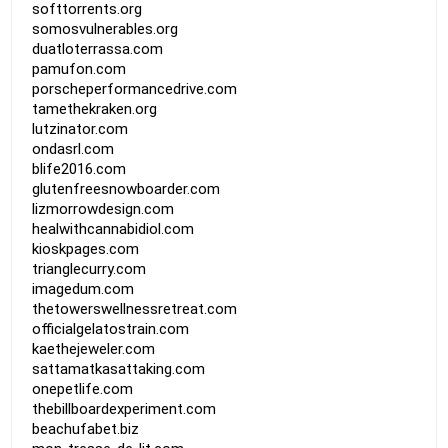
softtorrents.org
somosvulnerables.org
duatloterrassa.com
pamufon.com
porscheperformancedrive.com
tamethekraken.org
lutzinator.com
ondasrl.com
blife2016.com
glutenfreesnowboarder.com
lizmorrowdesign.com
healwithcannabidiol.com
kioskpages.com
trianglecurry.com
imagedum.com
thetowerswellnessretreat.com
officialgelatostrain.com
kaethejeweler.com
sattamatkasattaking.com
onepetlife.com
thebillboardexperiment.com
beachufabet.biz