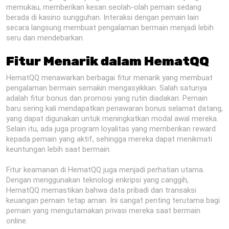
memukau, memberikan kesan seolah-olah pemain sedang
berada di kasino sungguhan. Interaksi dengan pemain lain
secara langsung membuat pengalaman bermain menjadi lebih
seru dan mendebarkan.
Fitur Menarik dalam HematQQ
HematQQ menawarkan berbagai fitur menarik yang membuat
pengalaman bermain semakin mengasyikkan. Salah satunya
adalah fitur bonus dan promosi yang rutin diadakan. Pemain
baru sering kali mendapatkan penawaran bonus selamat datang,
yang dapat digunakan untuk meningkatkan modal awal mereka.
Selain itu, ada juga program loyalitas yang memberikan reward
kepada pemain yang aktif, sehingga mereka dapat menikmati
keuntungan lebih saat bermain.
Fitur keamanan di HematQQ juga menjadi perhatian utama.
Dengan menggunakan teknologi enkripsi yang canggih,
HematQQ memastikan bahwa data pribadi dan transaksi
keuangan pemain tetap aman. Ini sangat penting terutama bagi
pemain yang mengutamakan privasi mereka saat bermain
online.