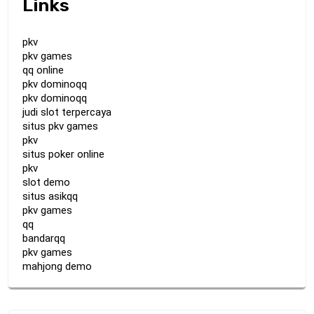
Links
pkv
pkv games
qq online
pkv dominoqq
pkv dominoqq
judi slot terpercaya
situs pkv games
pkv
situs poker online
pkv
slot demo
situs asikqq
pkv games
qq
bandarqq
pkv games
mahjong demo