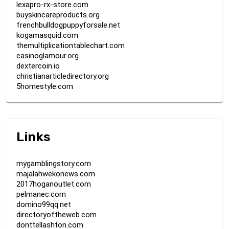
lexapro-rx-store.com
buyskincareproducts.org
frenchbulldogpuppyforsale.net
kogamasquid.com
themultiplicationtablechart.com
casinoglamour.org
dextercoin.io
christianarticledirectory.org
5homestyle.com
Links
mygamblingstory.com
majalahwekonews.com
2017hoganoutlet.com
pelmanec.com
domino99qq.net
directoryoftheweb.com
donttellashton.com