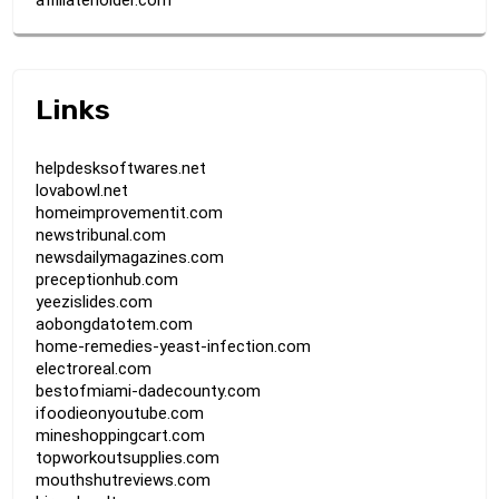
affiliateholder.com
Links
helpdesksoftwares.net
lovabowl.net
homeimprovementit.com
newstribunal.com
newsdailymagazines.com
preceptionhub.com
yeezislides.com
aobongdatotem.com
home-remedies-yeast-infection.com
electroreal.com
bestofmiami-dadecounty.com
ifoodieonyoutube.com
mineshoppingcart.com
topworkoutsupplies.com
mouthshutreviews.com