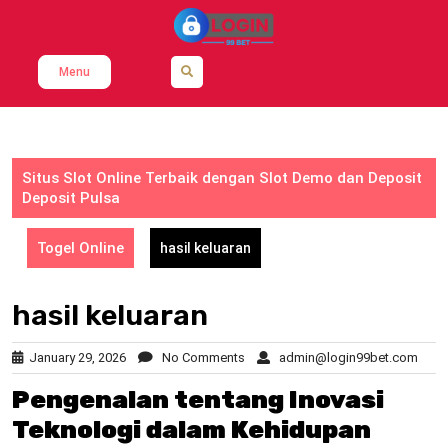
Skip
to
content
Menu
Situs Slot Online Terbaik dengan Slot Demo dan Deposit
Deposit Pulsa
Togel Online
hasil keluaran
hasil keluaran
January 29, 2026
No Comments
admin@login99bet.com
Pengenalan tentang Inovasi
Teknologi dalam Kehidupan