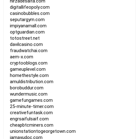
hirzadesalta.com
digitallifeopoly.com
casinobubbles.com
seputargym.com
impiyanamall.com
optguardian.com
totostreet.net
davilcasino.com
fraudwatchai.com
aem-x.com
cryptooblogs.com
gameuplevel.com
homethestyle.com
amuldistribution.com
borobuddur.com
wundermusic.com
gamefungames.com
25-minute-timer.com
creativefuntask.com
engrsaifulsaif.com
cheapbtcminers.com
unionstationtogeorgetown.com
iamayudoc.com