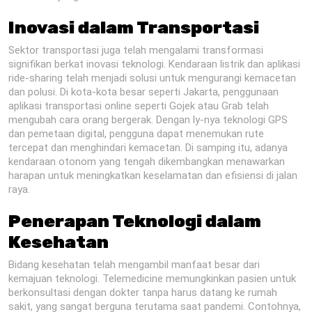
Inovasi dalam Transportasi
Sektor transportasi juga telah mengalami transformasi
signifikan berkat inovasi teknologi. Kendaraan listrik dan aplikasi
ride-sharing telah menjadi solusi untuk mengurangi kemacetan
dan polusi. Di kota-kota besar seperti Jakarta, penggunaan
aplikasi transportasi online seperti Gojek atau Grab telah
mengubah cara orang bergerak. Dengan ly-nya teknologi GPS
dan pemetaan digital, pengguna dapat menemukan rute
tercepat dan menghindari kemacetan. Di samping itu, adanya
kendaraan otonom yang tengah dikembangkan menawarkan
harapan untuk meningkatkan keselamatan dan efisiensi di jalan
raya.
Penerapan Teknologi dalam
Kesehatan
Bidang kesehatan telah mengambil manfaat besar dari
kemajuan teknologi. Telemedicine memungkinkan pasien untuk
berkonsultasi dengan dokter tanpa harus datang ke rumah
sakit, yang sangat berguna terutama saat pandemi. Contohnya,