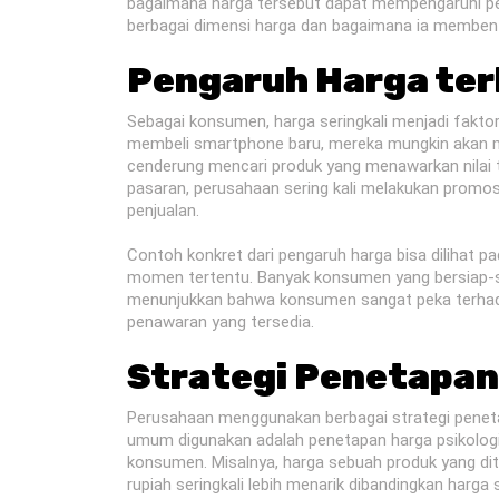
bagaimana harga tersebut dapat mempengaruhi peril
berbagai dimensi harga dan bagaimana ia membentuk
Pengaruh Harga ter
Sebagai konsumen, harga seringkali menjadi faktor
membeli smartphone baru, mereka mungkin akan 
cenderung mencari produk yang menawarkan nilai t
pasaran, perusahaan sering kali melakukan promo
penjualan.
Contoh konkret dari pengaruh harga bisa dilihat 
momen tertentu. Banyak konsumen yang bersiap-si
menunjukkan bahwa konsumen sangat peka terhada
penawaran yang tersedia.
Strategi Penetapan
Perusahaan menggunakan berbagai strategi peneta
umum digunakan adalah penetapan harga psikologi
konsumen. Misalnya, harga sebuah produk yang dit
rupiah seringkali lebih menarik dibandingkan harga 