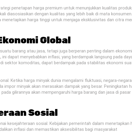
rategi penetapan harga premium untuk menunjukkan kualitas produk
 kali diasosiasikan dengan kualitas yang lebih baik di mata konsumen
enetapkan harga tinggi untuk menjaga eksklusivitas dan citra me
Ekonomi Global
i suatu barang atau jasa, tetapi juga berperan penting dalam ekonomi
n, ini dapat menyebabkan inflasi, yang berdampak langsung pada daya
a di sektor komoditas, dapat berdampak pada stabilitas ekonomi sua
ional. Ketika harga minyak dunia mengalami fluktuasi, negara-negara
da impor minyak akan merasakan dampak yang besar. Peningkatan h
pada gilirannya akan mempengaruhi harga barang dan jasa di pasar
eraan Sosial
genai kesejahteraan sosial. Kebijakan pemerintah dalam menetapkan 
likan inflasi dan memastikan aksesibilitas bagi masyarakat