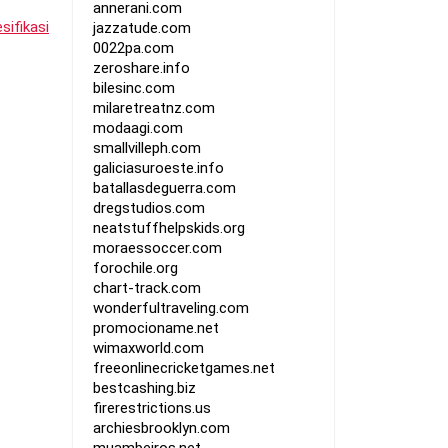
annerani.com
sifikasi
jazzatude.com
0022pa.com
zeroshare.info
bilesinc.com
milaretreatnz.com
modaagi.com
smallvilleph.com
galiciasuroeste.info
batallasdeguerra.com
dregstudios.com
neatstuffhelpskids.org
moraessoccer.com
forochile.org
chart-track.com
wonderfultraveling.com
promocioname.net
wimaxworld.com
freeonlinecricketgames.net
bestcashing.biz
firerestrictions.us
archiesbrooklyn.com