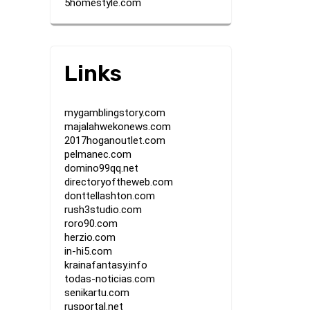
5homestyle.com
Links
mygamblingstory.com
majalahwekonews.com
2017hoganoutlet.com
pelmanec.com
domino99qq.net
directoryoftheweb.com
donttellashton.com
rush3studio.com
roro90.com
herzio.com
in-hi5.com
krainafantasy.info
todas-noticias.com
senikartu.com
rusportal.net