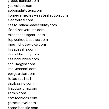
preceptionhub.com
yeezislides.com
aobongdatotem.com
home-remedies-yeast-infection.com
electroreal.com
bestofmiami-dadecounty.com
ifoodieonyoutube.com
mineshoppingcart.com
topworkoutsupplies.com
mouthshutreviews.com
hirzadesalta.com
digitallifeopoly.com
casinobubbles.com
seputargym.com
impiyanamall.com
optguardian.com
totostreet.net
davilcasino.com
fraudwatchai.com
aem-x.com
cryptooblogs.com
gameuplevel.com
homethestyle.com