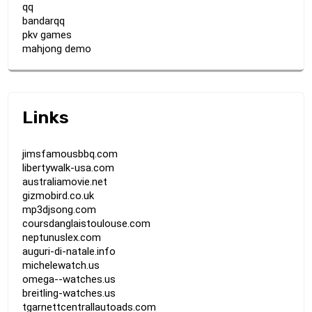
qq
bandarqq
pkv games
mahjong demo
Links
jimsfamousbbq.com
libertywalk-usa.com
australiamovie.net
gizmobird.co.uk
mp3djsong.com
coursdanglaistoulouse.com
neptunuslex.com
auguri-di-natale.info
michelewatch.us
omega--watches.us
breitling-watches.us
tgarnettcentrallautoads.com