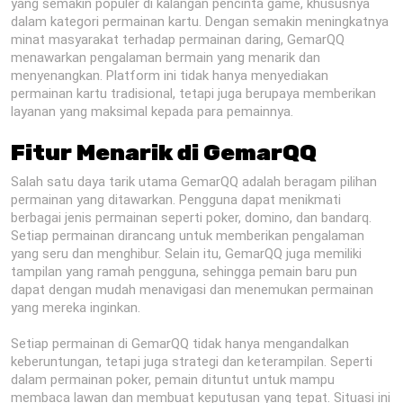
yang semakin populer di kalangan pencinta game, khususnya
dalam kategori permainan kartu. Dengan semakin meningkatnya
minat masyarakat terhadap permainan daring, GemarQQ
menawarkan pengalaman bermain yang menarik dan
menyenangkan. Platform ini tidak hanya menyediakan
permainan kartu tradisional, tetapi juga berupaya memberikan
layanan yang maksimal kepada para pemainnya.
Fitur Menarik di GemarQQ
Salah satu daya tarik utama GemarQQ adalah beragam pilihan
permainan yang ditawarkan. Pengguna dapat menikmati
berbagai jenis permainan seperti poker, domino, dan bandarq.
Setiap permainan dirancang untuk memberikan pengalaman
yang seru dan menghibur. Selain itu, GemarQQ juga memiliki
tampilan yang ramah pengguna, sehingga pemain baru pun
dapat dengan mudah menavigasi dan menemukan permainan
yang mereka inginkan.
Setiap permainan di GemarQQ tidak hanya mengandalkan
keberuntungan, tetapi juga strategi dan keterampilan. Seperti
dalam permainan poker, pemain dituntut untuk mampu
membaca lawan dan membuat keputusan yang tepat. Situasi ini