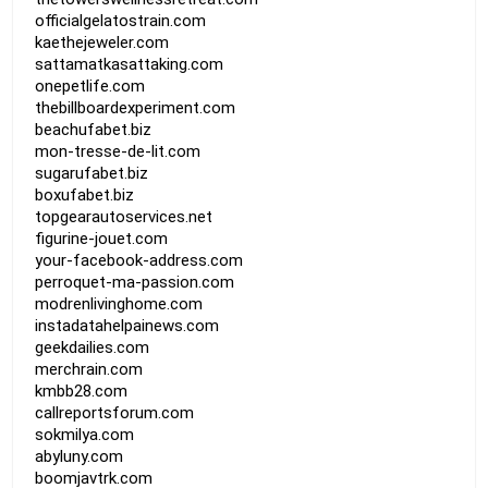
officialgelatostrain.com
kaethejeweler.com
sattamatkasattaking.com
onepetlife.com
thebillboardexperiment.com
beachufabet.biz
mon-tresse-de-lit.com
sugarufabet.biz
boxufabet.biz
topgearautoservices.net
figurine-jouet.com
your-facebook-address.com
perroquet-ma-passion.com
modrenlivinghome.com
instadatahelpainews.com
geekdailies.com
merchrain.com
kmbb28.com
callreportsforum.com
sokmilya.com
abyluny.com
boomjavtrk.com