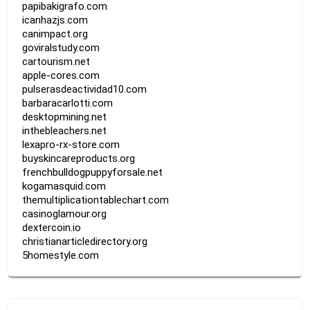
papibakigrafo.com
icanhazjs.com
canimpact.org
goviralstudy.com
cartourism.net
apple-cores.com
pulserasdeactividad10.com
barbaracarlotti.com
desktopmining.net
inthebleachers.net
lexapro-rx-store.com
buyskincareproducts.org
frenchbulldogpuppyforsale.net
kogamasquid.com
themultiplicationtablechart.com
casinoglamour.org
dextercoin.io
christianarticledirectory.org
5homestyle.com