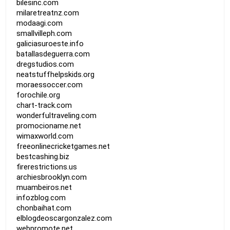
bilesinc.com
milaretreatnz.com
modaagi.com
smallvilleph.com
galiciasuroeste.info
batallasdeguerra.com
dregstudios.com
neatstuffhelpskids.org
moraessoccer.com
forochile.org
chart-track.com
wonderfultraveling.com
promocioname.net
wimaxworld.com
freeonlinecricketgames.net
bestcashing.biz
firerestrictions.us
archiesbrooklyn.com
muambeiros.net
infozblog.com
chonbaihat.com
elblogdeoscargonzalez.com
webpromote.net