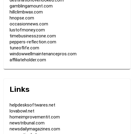
destinationoverlooked.com
gamblingamount.com
hillclimbwax.com
hnopse.com
occasionnews.com
lustofmoney.com
timebusinesszone.com
peppers-reflection.com
tuneoflife.com
windowwellmaintenancepros.com
affiliateholder.com
Links
helpdesksoftwares.net
lovabowl.net
homeimprovementit.com
newstribunal.com
newsdailymagazines.com