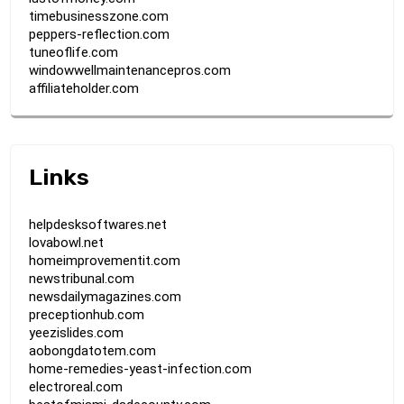
timebusinesszone.com
peppers-reflection.com
tuneoflife.com
windowwellmaintenancepros.com
affiliateholder.com
Links
helpdesksoftwares.net
lovabowl.net
homeimprovementit.com
newstribunal.com
newsdailymagazines.com
preceptionhub.com
yeezislides.com
aobongdatotem.com
home-remedies-yeast-infection.com
electroreal.com