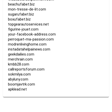
beachufabet.biz
mon-tresse-de-lit.com
sugarufabet.biz
boxufabet.biz
topgearautoservices.net
figurine-jouet.com
your-facebook-address.com
perroquet-ma-passion.com
modrenlivinghome.com
instadatahelpainews.com
geekdailies.com
merchrain.com
kmbb28.com
callreportsforum.com
sokmilya.com
abyluny.com
boomjavtrk.com
apklead.net