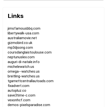
Links
jimsfamousbbq.com
libertywalk-usa.com
australiamovie.net
gizmobird.co.uk
mp3djsong.com
coursdanglaistoulouse.com
neptunuslex.com
auguri-di-natale.info
michelewatch.us
omega--watches.us
breitling-watches.us
tgarnettcentrallautoads.com
fixadvert.com
autopluz.co
save3time-c.com
vexonhcf.com
demos-pixelsparadise.com