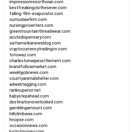
impressionresorthoian.com
bestfreakingclothesever.com
falling-film-evaporator.com
sumuslawfirm.com
nursingprowriters.com
greenmountainthreadwear.com
acutedispensary.com
sattamatkanewsblog.com
cryptocurrencytradingcn.com
totowaz.com
charlestonwipesettlement.com
brandfollowmarket.com
weeklyjobnews.com
countyanimalshelter.com
adwebtagging.com
ranksuperior.net
babystepahead.com
destinationoverlooked.com
gamblingamount.com
hillclimbwax.com
hnopse.com
occasionnews.com
lustofmoney.com