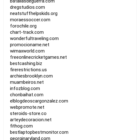
batallasdeguerra.com
dregstudios.com
neatstuffhelpskids.org
moraessoccer.com
forochile.org
chart-track.com
wonderfultraveling.com
promocioname.net
wimaxworld.com
freeonlinecricketgames.net
bestcashing.biz
firerestrictions.us
archiesbrooklyn.com
muambeiros.net
infozblog.com
chonbaihat.com
elblogdeoscargonzalez.com
webpromote.net
steroids-store.co
arteydecoracion.net
fithog.com
bestlaptopbestmonitor.com
georginaryland.com