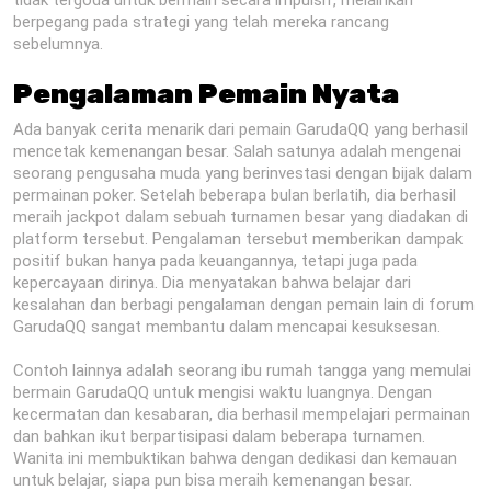
tidak tergoda untuk bermain secara impulsif, melainkan
berpegang pada strategi yang telah mereka rancang
sebelumnya.
Pengalaman Pemain Nyata
Ada banyak cerita menarik dari pemain GarudaQQ yang berhasil
mencetak kemenangan besar. Salah satunya adalah mengenai
seorang pengusaha muda yang berinvestasi dengan bijak dalam
permainan poker. Setelah beberapa bulan berlatih, dia berhasil
meraih jackpot dalam sebuah turnamen besar yang diadakan di
platform tersebut. Pengalaman tersebut memberikan dampak
positif bukan hanya pada keuangannya, tetapi juga pada
kepercayaan dirinya. Dia menyatakan bahwa belajar dari
kesalahan dan berbagi pengalaman dengan pemain lain di forum
GarudaQQ sangat membantu dalam mencapai kesuksesan.
Contoh lainnya adalah seorang ibu rumah tangga yang memulai
bermain GarudaQQ untuk mengisi waktu luangnya. Dengan
kecermatan dan kesabaran, dia berhasil mempelajari permainan
dan bahkan ikut berpartisipasi dalam beberapa turnamen.
Wanita ini membuktikan bahwa dengan dedikasi dan kemauan
untuk belajar, siapa pun bisa meraih kemenangan besar.