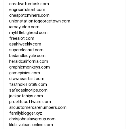
creativefuntask.com
engrsaifulsaif.com
cheapbtcminers.com
unionstationtogeorgetown.com
iamayudoc.com
mylittlebighead.com
freealot.com
asahiweekly.com
supercleanut.com
bedandbicycle.com
heraldcalifornia.com
graphicmonkeys.com
gamepixies.com
drawneastart.com
fasthokislot88.com
safecasinotips.com
jackpotchips.com
proelitesoftware.com
allcustomercarenumbers.com
familyblogger.xyz
chrisjohnslawgroup.com
klub-vulcan-online.com