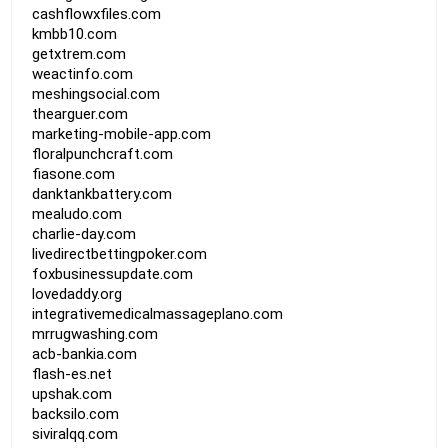
cashflowxfiles.com
kmbb10.com
getxtrem.com
weactinfo.com
meshingsocial.com
thearguer.com
marketing-mobile-app.com
floralpunchcraft.com
fiasone.com
danktankbattery.com
mealudo.com
charlie-day.com
livedirectbettingpoker.com
foxbusinessupdate.com
lovedaddy.org
integrativemedicalmassageplano.com
mrrugwashing.com
acb-bankia.com
flash-es.net
upshak.com
backsilo.com
siviralqq.com