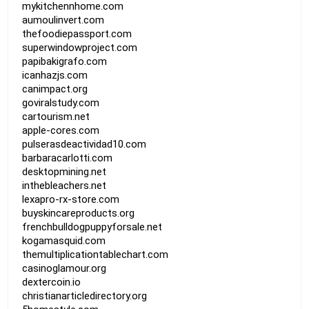
mykitchennhome.com
aumoulinvert.com
thefoodiepassport.com
superwindowproject.com
papibakigrafo.com
icanhazjs.com
canimpact.org
goviralstudy.com
cartourism.net
apple-cores.com
pulserasdeactividad10.com
barbaracarlotti.com
desktopmining.net
inthebleachers.net
lexapro-rx-store.com
buyskincareproducts.org
frenchbulldogpuppyforsale.net
kogamasquid.com
themultiplicationtablechart.com
casinoglamour.org
dextercoin.io
christianarticledirectory.org