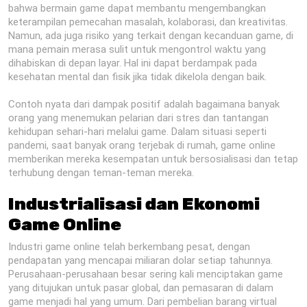
bahwa bermain game dapat membantu mengembangkan
keterampilan pemecahan masalah, kolaborasi, dan kreativitas.
Namun, ada juga risiko yang terkait dengan kecanduan game, di
mana pemain merasa sulit untuk mengontrol waktu yang
dihabiskan di depan layar. Hal ini dapat berdampak pada
kesehatan mental dan fisik jika tidak dikelola dengan baik.
Contoh nyata dari dampak positif adalah bagaimana banyak
orang yang menemukan pelarian dari stres dan tantangan
kehidupan sehari-hari melalui game. Dalam situasi seperti
pandemi, saat banyak orang terjebak di rumah, game online
memberikan mereka kesempatan untuk bersosialisasi dan tetap
terhubung dengan teman-teman mereka.
Industrialisasi dan Ekonomi
Game Online
Industri game online telah berkembang pesat, dengan
pendapatan yang mencapai miliaran dolar setiap tahunnya.
Perusahaan-perusahaan besar sering kali menciptakan game
yang ditujukan untuk pasar global, dan pemasaran di dalam
game menjadi hal yang umum. Dari pembelian barang virtual