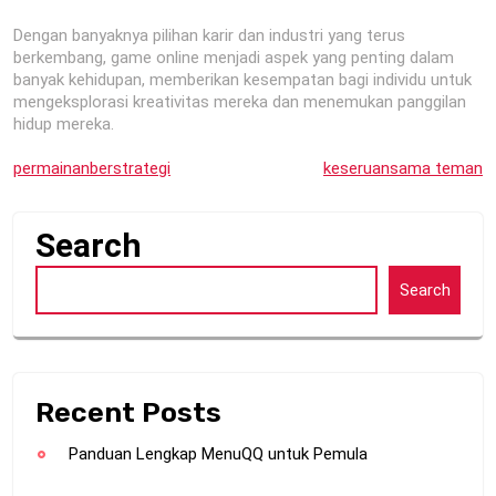
Dengan banyaknya pilihan karir dan industri yang terus
berkembang, game online menjadi aspek yang penting dalam
banyak kehidupan, memberikan kesempatan bagi individu untuk
mengeksplorasi kreativitas mereka dan menemukan panggilan
hidup mereka.
Post
permainanberstrategi
keseruansama teman
navigation
Search
Search
Recent Posts
Panduan Lengkap MenuQQ untuk Pemula