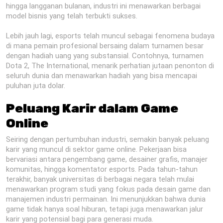
hingga langganan bulanan, industri ini menawarkan berbagai
model bisnis yang telah terbukti sukses.
Lebih jauh lagi, esports telah muncul sebagai fenomena budaya
di mana pemain profesional bersaing dalam turnamen besar
dengan hadiah uang yang substansial. Contohnya, turnamen
Dota 2, The International, menarik perhatian jutaan penonton di
seluruh dunia dan menawarkan hadiah yang bisa mencapai
puluhan juta dolar.
Peluang Karir dalam Game
Online
Seiring dengan pertumbuhan industri, semakin banyak peluang
karir yang muncul di sektor game online. Pekerjaan bisa
bervariasi antara pengembang game, desainer grafis, manajer
komunitas, hingga komentator esports. Pada tahun-tahun
terakhir, banyak universitas di berbagai negara telah mulai
menawarkan program studi yang fokus pada desain game dan
manajemen industri permainan. Ini menunjukkan bahwa dunia
game tidak hanya soal hiburan, tetapi juga menawarkan jalur
karir yang potensial bagi para generasi muda.