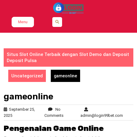
Skip
to
content
Menu
Situs Slot Online Terbaik dengan Slot Demo dan Deposit
Deposit Pulsa
Uncategorized
gameonline
gameonline
September 25,
No
2025
Comments
admin@login99bet.com
Pengenalan Game Online