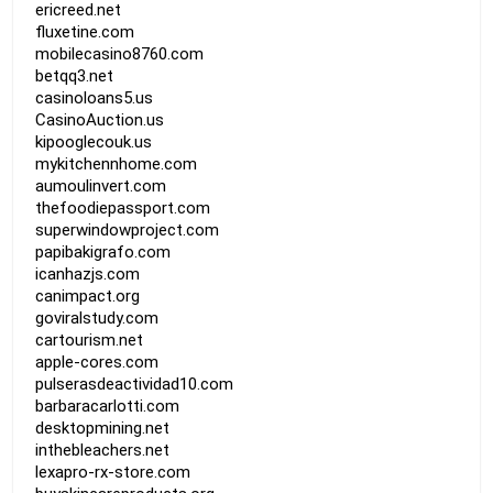
ericreed.net
fluxetine.com
mobilecasino8760.com
betqq3.net
casinoloans5.us
CasinoAuction.us
kipooglecouk.us
mykitchennhome.com
aumoulinvert.com
thefoodiepassport.com
superwindowproject.com
papibakigrafo.com
icanhazjs.com
canimpact.org
goviralstudy.com
cartourism.net
apple-cores.com
pulserasdeactividad10.com
barbaracarlotti.com
desktopmining.net
inthebleachers.net
lexapro-rx-store.com