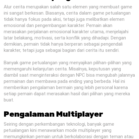
Alur cerita merupakan salah satu elemen yang membuat game
ini sangat berkesan. Biasanya, cerita dalam game petualangan
tidak hanya fokus pada aksi, tetapi juga melibatkan elemen
emosional dan pengembangan karakter. Pemain akan
merasakan perjalanan emosional karakter utama, menjelajahi
latar belakang, motivasi, serta konflik yang dihadapi. Dengan
demikian, pemain tidak hanya berperan sebagai pengendali
karakter, tetapi juga sebagai bagian dari cerita itu sendiri.
Banyak game petualangan yang menyajikan pilihan-pilihan yang
memengaruhi kelanjutan cerita. Misalnya, keputusan yang
diambil saat menginteraksi dengan NPC bisa mengubah jalannya
permainan dan membawa pada ending yang berbeda. Hal ini
memberikan pengalaman bermain yang lebih personal karena
setiap pemain dapat merasakan hasil dari pilihan yang mereka
buat.
Pengalaman Multiplayer
Seiring dengan perkembangan teknologi, banyak game
petualangan kini menawarkan mode multiplayer yang
memungkinkan pemain untuk berkolaborasi dengan teman atau