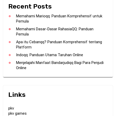
Recent Posts
Memahami Marioqq: Panduan Komprehensif untuk
Pemula
Memahami Dasar-Dasar RahasiaQQ: Panduan
Pemula
Apa itu Cebanqq? Panduan Komprehensif tentang
Platform
Indoqq: Panduan Utama Taruhan Online
Menjelajahi Manfaat Bandarjudiqq Bagi Para Penjudi
Online
Links
pkv
pkv games