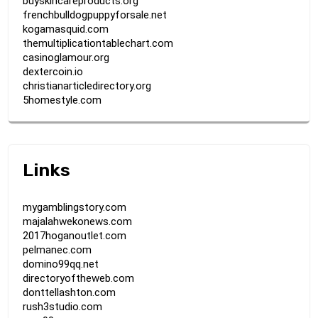
buyskincareproducts.org
frenchbulldogpuppyforsale.net
kogamasquid.com
themultiplicationtablechart.com
casinoglamour.org
dextercoin.io
christianarticledirectory.org
5homestyle.com
Links
mygamblingstory.com
majalahwekonews.com
2017hoganoutlet.com
pelmanec.com
domino99qq.net
directoryoftheweb.com
donttellashton.com
rush3studio.com