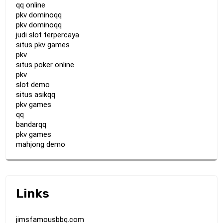
qq online
pkv dominoqq
pkv dominoqq
judi slot terpercaya
situs pkv games
pkv
situs poker online
pkv
slot demo
situs asikqq
pkv games
qq
bandarqq
pkv games
mahjong demo
Links
jimsfamousbbq.com