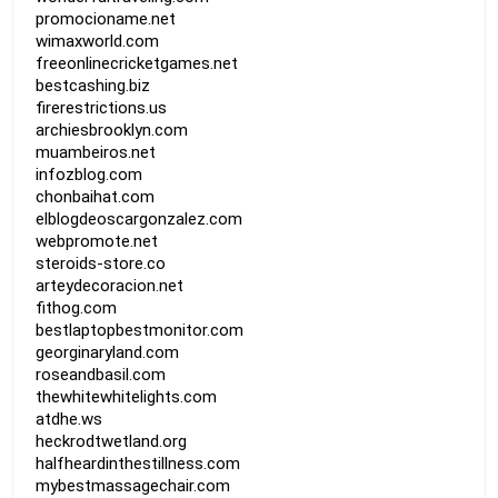
promocioname.net
wimaxworld.com
freeonlinecricketgames.net
bestcashing.biz
firerestrictions.us
archiesbrooklyn.com
muambeiros.net
infozblog.com
chonbaihat.com
elblogdeoscargonzalez.com
webpromote.net
steroids-store.co
arteydecoracion.net
fithog.com
bestlaptopbestmonitor.com
georginaryland.com
roseandbasil.com
thewhitewhitelights.com
atdhe.ws
heckrodtwetland.org
halfheardinthestillness.com
mybestmassagechair.com