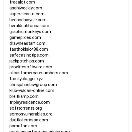
freealot.com
asahiweekly.com
supercleanut.com
bedandbicycle.com
heraldcalifornia.com
graphicmonkeys.com
gamepixies.com
drawneastart.com
fasthokislot88.com
safecasinotips.com
jackpotchips.com
proelitesoftware.com
allcustomercarenumbers.com
familyblogger.xyz
chrisjohnslawgroup.com
klub-vulcan-online.com
breitkamp.com
tripleyresidence.com
softtorrents.org
somosvulnerables.org
duatloterrassa.com
pamufon.com
porscheperformancedrive.com