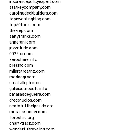
insurancepolicyexpert.com
statkeycompany.com
carolinadeckbuilders.com
topinvestingblog.com
top50tools.com
the-rep.com
saltyfranks.com
annerani.com
jazzatude.com
0022pa.com
zeroshare.info
bilesinc.com
milaretreatnz.com
modaagi.com
smallvilleph.com
galiciasuroeste.info
batallasdeguerra.com
dregstudios.com
neatstuffhelpskids.org
moraessoccer.com
forochile.org
chart-track.com
wonderfultraveling.com