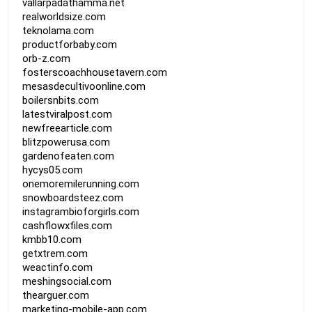
vallarpadathamma.net
realworldsize.com
teknolama.com
productforbaby.com
orb-z.com
fosterscoachhousetavern.com
mesasdecultivoonline.com
boilersnbits.com
latestviralpost.com
newfreearticle.com
blitzpowerusa.com
gardenofeaten.com
hycys05.com
onemoremilerunning.com
snowboardsteez.com
instagrambioforgirls.com
cashflowxfiles.com
kmbb10.com
getxtrem.com
weactinfo.com
meshingsocial.com
thearguer.com
marketing-mobile-app.com