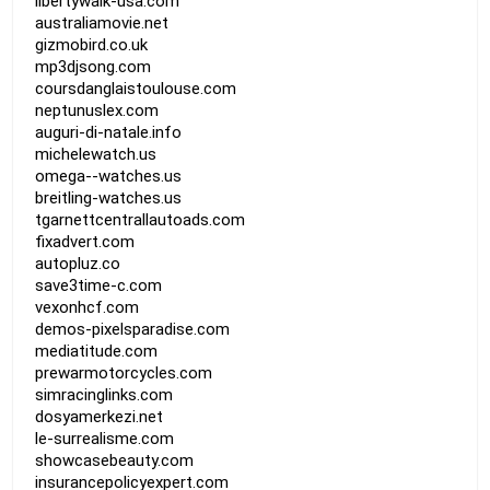
libertywalk-usa.com
australiamovie.net
gizmobird.co.uk
mp3djsong.com
coursdanglaistoulouse.com
neptunuslex.com
auguri-di-natale.info
michelewatch.us
omega--watches.us
breitling-watches.us
tgarnettcentrallautoads.com
fixadvert.com
autopluz.co
save3time-c.com
vexonhcf.com
demos-pixelsparadise.com
mediatitude.com
prewarmotorcycles.com
simracinglinks.com
dosyamerkezi.net
le-surrealisme.com
showcasebeauty.com
insurancepolicyexpert.com