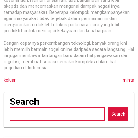
kesenangan. Namun, di sisi lain, ada pandangan yang lebih
skeptis dan mencemaskan mengenai dampak negatifnya
terhadap masyarakat. Beberapa kelompok mengkampanyekan
agar masyarakat tidak terjebak dalam permainan ini dan
menyarankan untuk lebih fokus pada cara-cara yang lebih
produktif untuk mencapai kekayaan dan kebahagiaan.
Dengan cepatnya perkembangan teknologi, banyak orang kini
lebih memilih bermain togel online daripada secara langsung. Hal
ini juga membawa tantangan baru dalam hal pengawasan dan
regulasi, membuat situasi semakin kompleks dalam hal
perjudian di Indonesia.
Post
keluar
minta
navigation
Search
Search