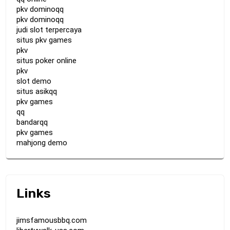
pkv dominoqq
pkv dominoqq
judi slot terpercaya
situs pkv games
pkv
situs poker online
pkv
slot demo
situs asikqq
pkv games
qq
bandarqq
pkv games
mahjong demo
Links
jimsfamousbbq.com