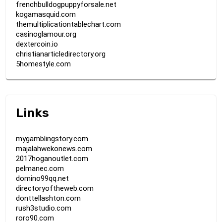
frenchbulldogpuppyforsale.net
kogamasquid.com
themultiplicationtablechart.com
casinoglamour.org
dextercoin.io
christianarticledirectory.org
5homestyle.com
Links
mygamblingstory.com
majalahwekonews.com
2017hoganoutlet.com
pelmanec.com
domino99qq.net
directoryoftheweb.com
donttellashton.com
rush3studio.com
roro90.com