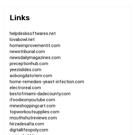
Links
helpdesksoftwares.net
lovabowl.net
homeimprovementit.com
newstribunal.com
newsdailymagazines.com
preceptionhub.com
yeezislides.com
aobongdatotem.com
home-remedies-yeast-infection.com
electroreal.com
bestofmiami-dadecounty.com
ifoodieonyoutube.com
mineshoppingcart.com
topworkoutsupplies.com
mouthshutreviews.com
hirzadesalta.com
digitallifeopoly.com