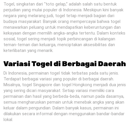
Togel, singkatan dari “toto gelap,” adalah salah satu bentuk
perjudian yang mulai populer di Indonesia. Meskipun kini banyak
negara yang melarang judi, togel tetap menjadi bagian dari
budaya masyarakat. Banyak orang mempercayai bahwa togel
menawarkan peluang untuk mendapatkan keberuntungan dan
kekayaan dengan memilih angka-angka tertentu. Dalam konteks
sosial, togel sering menjadi topik perbincangan di kalangan
teman-teman dan keluarga, menciptakan aksesibilitas dan
keterlibatan yang menarik.
Variasi Togel di Berbagai Daerah
Di Indonesia, permainan togel tidak terbatas pada satu jenis.
Terdapat berbagai variasi yang populer di berbagai daerah.
Misalnya, togel Singapore dan togel Hongkong menjadi dua jenis
yang sering dicari masyarakat. Setiap variasi memiliki cara
permainan dan hasil yang berbeda-beda, namun pada dasarnya,
semua mengharuskan pemain untuk menebak angka yang akan
keluar dalam pengundian. Dalam banyak kasus, permainan ini
dilakukan secara informal dengan menggunakan bandar-bandar
lokal.