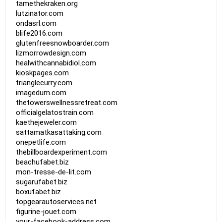
tamethekraken.org
lutzinator.com
ondasrl.com
blife2016.com
glutenfreesnowboarder.com
lizmorrowdesign.com
healwithcannabidiol.com
kioskpages.com
trianglecurry.com
imagedum.com
thetowerswellnessretreat.com
officialgelatostrain.com
kaethejeweler.com
sattamatkasattaking.com
onepetlife.com
thebillboardexperiment.com
beachufabet.biz
mon-tresse-de-lit.com
sugarufabet.biz
boxufabet.biz
topgearautoservices.net
figurine-jouet.com
your-facebook-address.com