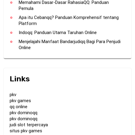
Memahami Dasar-Dasar RahasiaQQ: Panduan
Pemula
Apa itu Cebanqq? Panduan Komprehensif tentang
Platform
Indoqq: Panduan Utama Taruhan Online
Menjelajahi Manfaat Bandarjudiqq Bagi Para Penjudi
Online
Links
pkv
pkv games
qq online
pkv dominoqq
pkv dominoqq
judi slot terpercaya
situs pkv games