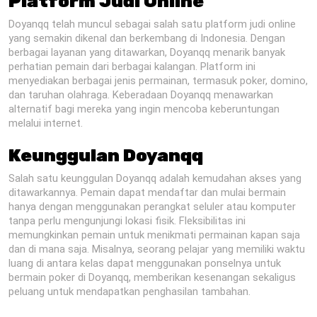
Platform Judi Online
Doyanqq telah muncul sebagai salah satu platform judi online
yang semakin dikenal dan berkembang di Indonesia. Dengan
berbagai layanan yang ditawarkan, Doyanqq menarik banyak
perhatian pemain dari berbagai kalangan. Platform ini
menyediakan berbagai jenis permainan, termasuk poker, domino,
dan taruhan olahraga. Keberadaan Doyanqq menawarkan
alternatif bagi mereka yang ingin mencoba keberuntungan
melalui internet.
Keunggulan Doyanqq
Salah satu keunggulan Doyanqq adalah kemudahan akses yang
ditawarkannya. Pemain dapat mendaftar dan mulai bermain
hanya dengan menggunakan perangkat seluler atau komputer
tanpa perlu mengunjungi lokasi fisik. Fleksibilitas ini
memungkinkan pemain untuk menikmati permainan kapan saja
dan di mana saja. Misalnya, seorang pelajar yang memiliki waktu
luang di antara kelas dapat menggunakan ponselnya untuk
bermain poker di Doyanqq, memberikan kesenangan sekaligus
peluang untuk mendapatkan penghasilan tambahan.