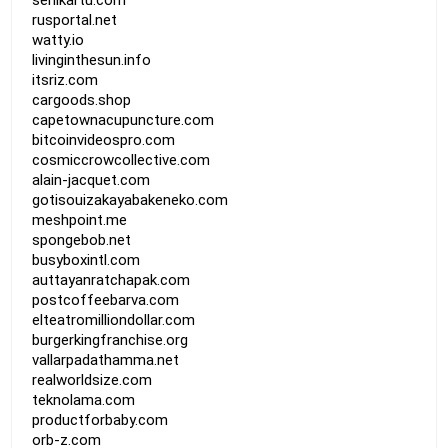
senikartu.com
rusportal.net
watty.io
livinginthesun.info
itsriz.com
cargoods.shop
capetownacupuncture.com
bitcoinvideospro.com
cosmiccrowcollective.com
alain-jacquet.com
gotisouizakayabakeneko.com
meshpoint.me
spongebob.net
busyboxintl.com
auttayanratchapak.com
postcoffeebarva.com
elteatromilliondollar.com
burgerkingfranchise.org
vallarpadathamma.net
realworldsize.com
teknolama.com
productforbaby.com
orb-z.com