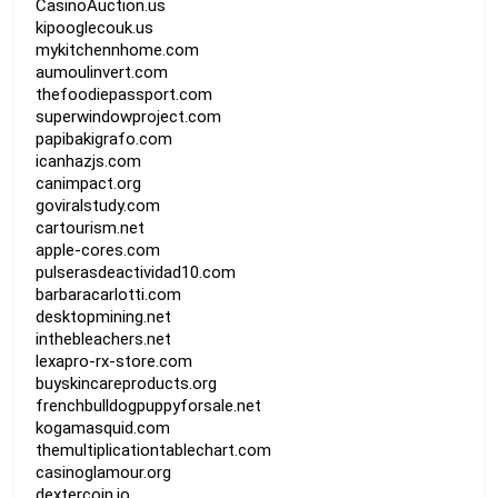
CasinoAuction.us
kipooglecouk.us
mykitchennhome.com
aumoulinvert.com
thefoodiepassport.com
superwindowproject.com
papibakigrafo.com
icanhazjs.com
canimpact.org
goviralstudy.com
cartourism.net
apple-cores.com
pulserasdeactividad10.com
barbaracarlotti.com
desktopmining.net
inthebleachers.net
lexapro-rx-store.com
buyskincareproducts.org
frenchbulldogpuppyforsale.net
kogamasquid.com
themultiplicationtablechart.com
casinoglamour.org
dextercoin.io