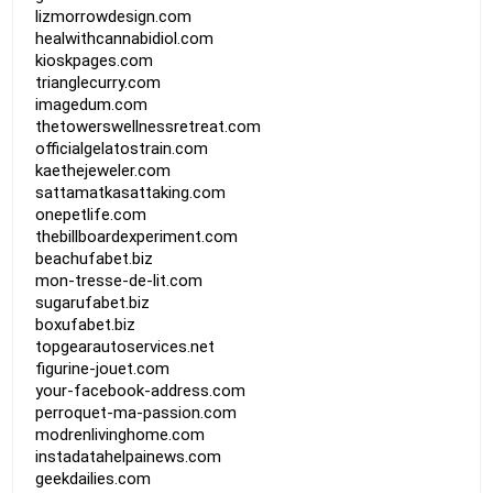
lizmorrowdesign.com
healwithcannabidiol.com
kioskpages.com
trianglecurry.com
imagedum.com
thetowerswellnessretreat.com
officialgelatostrain.com
kaethejeweler.com
sattamatkasattaking.com
onepetlife.com
thebillboardexperiment.com
beachufabet.biz
mon-tresse-de-lit.com
sugarufabet.biz
boxufabet.biz
topgearautoservices.net
figurine-jouet.com
your-facebook-address.com
perroquet-ma-passion.com
modrenlivinghome.com
instadatahelpainews.com
geekdailies.com