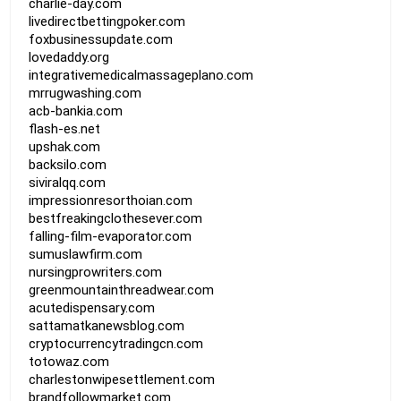
charlie-day.com
livedirectbettingpoker.com
foxbusinessupdate.com
lovedaddy.org
integrativemedicalmassageplano.com
mrrugwashing.com
acb-bankia.com
flash-es.net
upshak.com
backsilo.com
siviralqq.com
impressionresorthoian.com
bestfreakingclothesever.com
falling-film-evaporator.com
sumuslawfirm.com
nursingprowriters.com
greenmountainthreadwear.com
acutedispensary.com
sattamatkanewsblog.com
cryptocurrencytradingcn.com
totowaz.com
charlestonwipesettlement.com
brandfollowmarket.com