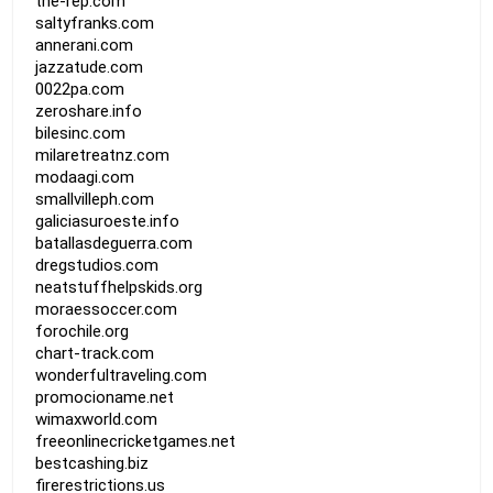
the-rep.com
saltyfranks.com
annerani.com
jazzatude.com
0022pa.com
zeroshare.info
bilesinc.com
milaretreatnz.com
modaagi.com
smallvilleph.com
galiciasuroeste.info
batallasdeguerra.com
dregstudios.com
neatstuffhelpskids.org
moraessoccer.com
forochile.org
chart-track.com
wonderfultraveling.com
promocioname.net
wimaxworld.com
freeonlinecricketgames.net
bestcashing.biz
firerestrictions.us