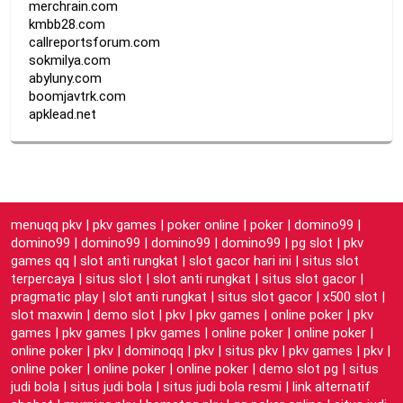
merchrain.com
kmbb28.com
callreportsforum.com
sokmilya.com
abyluny.com
boomjavtrk.com
apklead.net
menuqq pkv
|
pkv games
|
poker online
|
poker
|
domino99
|
domino99
|
domino99
|
domino99
|
domino99
|
pg slot
|
pkv
games qq
|
slot anti rungkat
|
slot gacor hari ini
|
situs slot
terpercaya
|
situs slot
|
slot anti rungkat
|
situs slot gacor
|
pragmatic play
|
slot anti rungkat
|
situs slot gacor
|
x500 slot
|
slot maxwin
|
demo slot
|
pkv
|
pkv games
|
online poker
|
pkv
games
|
pkv games
|
pkv games
|
online poker
|
online poker
|
online poker
|
pkv
|
dominoqq
|
pkv
|
situs pkv
|
pkv games
|
pkv
|
online poker
|
online poker
|
online poker
|
demo slot pg
|
situs
judi bola
|
situs judi bola
|
situs judi bola resmi
|
link alternatif