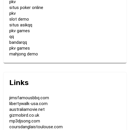
pkv
situs poker online
pkv
slot demo
situs asikqq
pkv games
qq
bandarqq
pkv games
mahjong demo
Links
jimsfamousbbq.com
libertywalk-usa.com
australiamovie.net
gizmobird.co.uk
mp3djsong.com
coursdanglaistoulouse.com