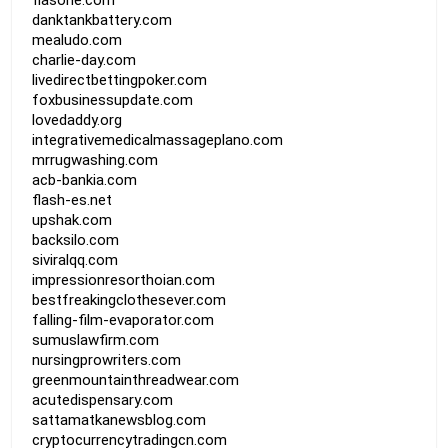
danktankbattery.com
mealudo.com
charlie-day.com
livedirectbettingpoker.com
foxbusinessupdate.com
lovedaddy.org
integrativemedicalmassageplano.com
mrrugwashing.com
acb-bankia.com
flash-es.net
upshak.com
backsilo.com
siviralqq.com
impressionresorthoian.com
bestfreakingclothesever.com
falling-film-evaporator.com
sumuslawfirm.com
nursingprowriters.com
greenmountainthreadwear.com
acutedispensary.com
sattamatkanewsblog.com
cryptocurrencytradingcn.com