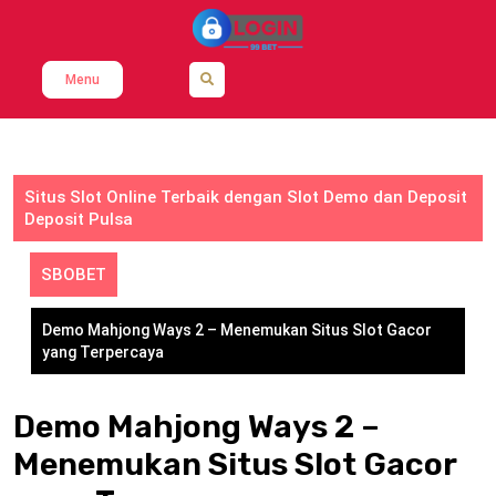
Skip
to
content
Menu
Situs Slot Online Terbaik dengan Slot Demo dan Deposit
Deposit Pulsa
SBOBET
Demo Mahjong Ways 2 – Menemukan Situs Slot Gacor
yang Terpercaya
Demo Mahjong Ways 2 –
Menemukan Situs Slot Gacor