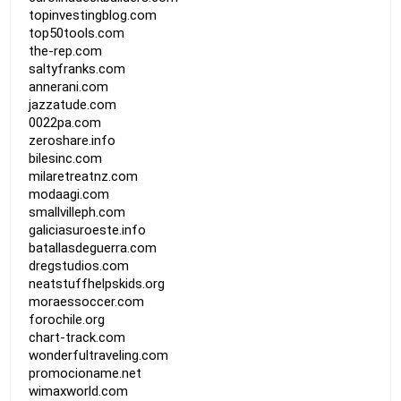
topinvestingblog.com
top50tools.com
the-rep.com
saltyfranks.com
annerani.com
jazzatude.com
0022pa.com
zeroshare.info
bilesinc.com
milaretreatnz.com
modaagi.com
smallvilleph.com
galiciasuroeste.info
batallasdeguerra.com
dregstudios.com
neatstuffhelpskids.org
moraessoccer.com
forochile.org
chart-track.com
wonderfultraveling.com
promocioname.net
wimaxworld.com