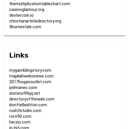
themultiplicationtablechart.com
casinoglamour.org
dextercoin.io
christianarticledirectory.org
5homestyle.com
Links
mygamblingstory.com
majalahwekonews.com
2017hoganoutlet.com
pelmanec.com
domino99qq.net
directoryoftheweb.com
donttellashton.com
rush3studio.com
roro90.com
herzio.com
in-hi5.com