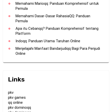
Memahami Marioqq: Panduan Komprehensif untuk
Pemula
Memahami Dasar-Dasar RahasiaQQ: Panduan
Pemula
Apa itu Cebanqq? Panduan Komprehensif tentang
Platform
Indoqq: Panduan Utama Taruhan Online
Menjelajahi Manfaat Bandarjudiqq Bagi Para Penjudi
Online
Links
pkv
pkv games
qq online
pkv dominoqq