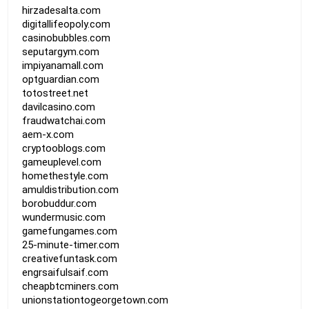
hirzadesalta.com
digitallifeopoly.com
casinobubbles.com
seputargym.com
impiyanamall.com
optguardian.com
totostreet.net
davilcasino.com
fraudwatchai.com
aem-x.com
cryptooblogs.com
gameuplevel.com
homethestyle.com
amuldistribution.com
borobuddur.com
wundermusic.com
gamefungames.com
25-minute-timer.com
creativefuntask.com
engrsaifulsaif.com
cheapbtcminers.com
unionstationtogeorgetown.com