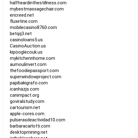
halfheardinthestillness.com
mybestmassagechair.com
ericreed.net
fluxetine.com
mobilecasino8760.com
betqq3.net
casinoloans5.us
CasinoAuction.us
kipooglecouk.us
mykitchennhome.com
aumoulinvert.com
thefoodiepassport.com
superwindowproject.com
papibakigrafo.com
icanhazjs.com
canimpact.org
goviralstudy.com
cartourism.net
apple-cores.com
pulserasdeactividad10.com
barbaracarlotti.com
desktopmining.net