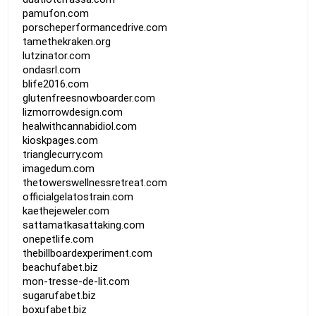
pamufon.com
porscheperformancedrive.com
tamethekraken.org
lutzinator.com
ondasrl.com
blife2016.com
glutenfreesnowboarder.com
lizmorrowdesign.com
healwithcannabidiol.com
kioskpages.com
trianglecurry.com
imagedum.com
thetowerswellnessretreat.com
officialgelatostrain.com
kaethejeweler.com
sattamatkasattaking.com
onepetlife.com
thebillboardexperiment.com
beachufabet.biz
mon-tresse-de-lit.com
sugarufabet.biz
boxufabet.biz