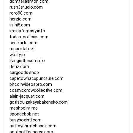
donttellashton.com
rush3studio.com
roro90.com
herzio.com
in-hi5.com
krainafantasy.info
todas-noticias.com
senikartu.com
rusportal.net
watty.io
livinginthesun.info
itsriz.com
cargoods.shop
capetownacupuncture.com
bitcoinvideospro.com
cosmiccrowcollective.com
alain-jacquet.com
gotisouizakayabakeneko.com
meshpoint.me
spongebob.net
busyboxintl.com
auttayanratchapak.com
postcoffeebarva.com