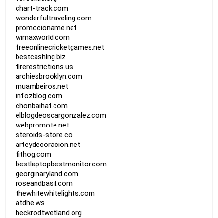
chart-track.com
wonderfultraveling.com
promocioname.net
wimaxworld.com
freeonlinecricketgames.net
bestcashing.biz
firerestrictions.us
archiesbrooklyn.com
muambeiros.net
infozblog.com
chonbaihat.com
elblogdeoscargonzalez.com
webpromote.net
steroids-store.co
arteydecoracion.net
fithog.com
bestlaptopbestmonitor.com
georginaryland.com
roseandbasil.com
thewhitewhitelights.com
atdhe.ws
heckrodtwetland.org