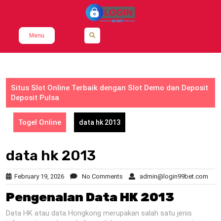
Skip
to
content
Menu
Situs Slot Online Terbaik dengan Slot Demo dan Deposit
Deposit Pulsa
Togel Online
data hk 2013
data hk 2013
February 19, 2026
No Comments
admin@login99bet.com
Pengenalan Data HK 2013
Data HK atau data Hongkong merupakan salah satu jenis