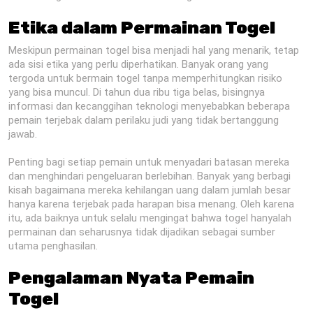
Etika dalam Permainan Togel
Meskipun permainan togel bisa menjadi hal yang menarik, tetap
ada sisi etika yang perlu diperhatikan. Banyak orang yang
tergoda untuk bermain togel tanpa memperhitungkan risiko
yang bisa muncul. Di tahun dua ribu tiga belas, bisingnya
informasi dan kecanggihan teknologi menyebabkan beberapa
pemain terjebak dalam perilaku judi yang tidak bertanggung
jawab.
Penting bagi setiap pemain untuk menyadari batasan mereka
dan menghindari pengeluaran berlebihan. Banyak yang berbagi
kisah bagaimana mereka kehilangan uang dalam jumlah besar
hanya karena terjebak pada harapan bisa menang. Oleh karena
itu, ada baiknya untuk selalu mengingat bahwa togel hanyalah
permainan dan seharusnya tidak dijadikan sebagai sumber
utama penghasilan.
Pengalaman Nyata Pemain
Togel