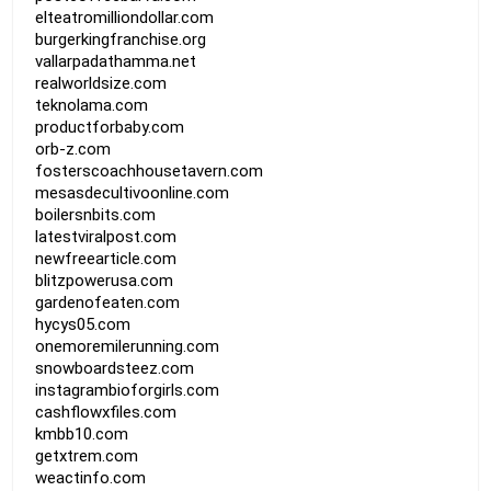
elteatromilliondollar.com
burgerkingfranchise.org
vallarpadathamma.net
realworldsize.com
teknolama.com
productforbaby.com
orb-z.com
fosterscoachhousetavern.com
mesasdecultivoonline.com
boilersnbits.com
latestviralpost.com
newfreearticle.com
blitzpowerusa.com
gardenofeaten.com
hycys05.com
onemoremilerunning.com
snowboardsteez.com
instagrambioforgirls.com
cashflowxfiles.com
kmbb10.com
getxtrem.com
weactinfo.com