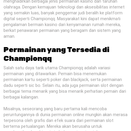
menghadirkan berbagai jenis permainan kasino dan taruhan
olahraga. Dengan kemajuan teknologi dan aksesibilitas internet
yang semakin luas, banyak penggemar judi beralih ke platform
digital seperti Championqq. Masyarakat kini dapat menikmati
pengalaman bermain kasino dari kenyamanan rumah mereka,
berkat penawaran permainan yang beragam dan sistem yang
aman.
Permainan yang Tersedia di
Championqq
Salah satu daya tarik utama Championqq adalah variasi
permainan yang ditawarkan. Pemain bisa menemukan
permainan kartu seperti poker dan blackjack, serta permainan
dadu seperti sic bo. Selain itu, ada juga permainan slot dengan
berbagai tema menarik yang bisa menarik perhatian pemain dari
berbagai kalangan.
Misalnya, seseorang yang baru pertama kali mencoba
peruntungannya di dunia permainan online mungkin akan merasa
terpesona oleh grafis dan efek suara dari permainan slot
bertema petualangan. Mereka akan berusaha untuk