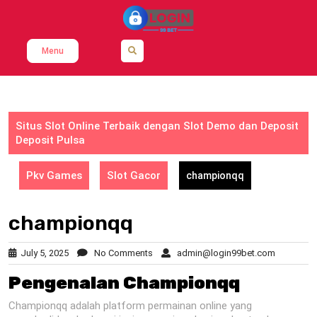
Skip
to
content
Menu
Situs Slot Online Terbaik dengan Slot Demo dan Deposit
Deposit Pulsa
Pkv Games
Slot Gacor
championqq
championqq
July 5, 2025
No Comments
admin@login99bet.com
Pengenalan Championqq
Championqq adalah platform permainan online yang