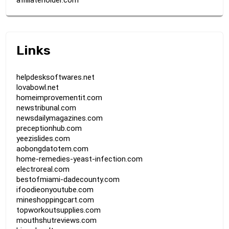
affiliateholder.com
Links
helpdesksoftwares.net
lovabowl.net
homeimprovementit.com
newstribunal.com
newsdailymagazines.com
preceptionhub.com
yeezislides.com
aobongdatotem.com
home-remedies-yeast-infection.com
electroreal.com
bestofmiami-dadecounty.com
ifoodieonyoutube.com
mineshoppingcart.com
topworkoutsupplies.com
mouthshutreviews.com