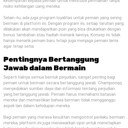
kesempatan kepada pemain untuk mencoba permainan tanpa
risiko kehilangan uang mereka.
Selain itu, ada juga program loyalitas untuk pemain yang sering
bermain di platform ini. Dengan program ini, setiap taruhan yang
dilakukan akan mendapatkan poin yang bisa ditukarkan dengan
bonus tambahan atau hadiah menarik lainnya. Konsep ini tidak
hanya menarik pemain baru tetapi juga menjaga pemain lama
agar tetap setia.
Pentingnya Bertanggung
Jawab dalam Bermain
Seperti halnya semua bentuk perjudian, sangat penting bagi
pemain untuk bermain secara bertanggung jawab. Championqq
menyediakan sumber daya dan informasi tentang perjudian
yang bertanggung jawab. Pemain harus memahami batasan
mereka dan memastikan bahwa bermain tidak mengganggu
aspek lain dalam kehidupan mereka.
Bagi pemain yang merasa kesulitan mengontrol perilaku bermain
mereka, platform ini juga menawarkan opsi untuk menetapkan