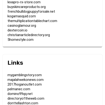
lexapro-rx-store.com
buyskincareproducts.org
frenchbulldogpuppyforsale.net
kogamasquid.com
themultiplicationtablechart.com
casinoglamour.org
dextercoin.io
christianarticledirectory.org
5homestyle.com
Links
mygamblingstory.com
majalahwekonews.com
2017hoganoutlet.com
pelmanec.com
domino99qq.net
directoryoftheweb.com
donttellashton.com