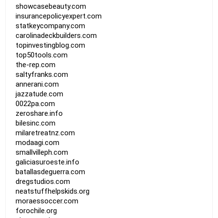
showcasebeauty.com
insurancepolicyexpert.com
statkeycompany.com
carolinadeckbuilders.com
topinvestingblog.com
top50tools.com
the-rep.com
saltyfranks.com
annerani.com
jazzatude.com
0022pa.com
zeroshare.info
bilesinc.com
milaretreatnz.com
modaagi.com
smallvilleph.com
galiciasuroeste.info
batallasdeguerra.com
dregstudios.com
neatstuffhelpskids.org
moraessoccer.com
forochile.org