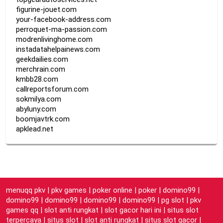
figurine-jouet.com
your-facebook-address.com
perroquet-ma-passion.com
modrenlivinghome.com
instadatahelpainews.com
geekdailies.com
merchrain.com
kmbb28.com
callreportsforum.com
sokmilya.com
abyluny.com
boomjavtrk.com
apklead.net
menuqq pkv
|
pkv games
|
poker online
|
poker
|
domino99
|
domino99
|
domino99
|
domino99
|
domino99
|
pg slot
|
pkv
games qq
|
slot anti rungkat
|
slot gacor hari ini
|
situs slot
terpercaya
|
situs slot
|
slot anti rungkat
|
situs slot gacor
|