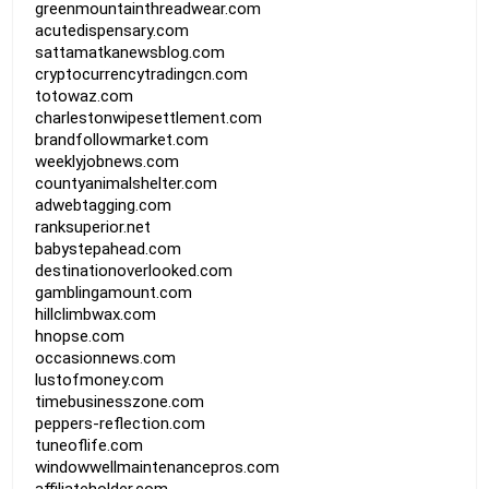
greenmountainthreadwear.com
acutedispensary.com
sattamatkanewsblog.com
cryptocurrencytradingcn.com
totowaz.com
charlestonwipesettlement.com
brandfollowmarket.com
weeklyjobnews.com
countyanimalshelter.com
adwebtagging.com
ranksuperior.net
babystepahead.com
destinationoverlooked.com
gamblingamount.com
hillclimbwax.com
hnopse.com
occasionnews.com
lustofmoney.com
timebusinesszone.com
peppers-reflection.com
tuneoflife.com
windowwellmaintenancepros.com