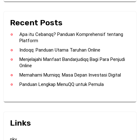
Recent Posts
Apa itu Cebanqq? Panduan Komprehensif tentang
Platform
Indoqq: Panduan Utama Taruhan Online
Menjelajahi Manfaat Bandarjudiqq Bagi Para Penjudi
Online
Memahami Murniqq: Masa Depan Investasi Digital
Panduan Lengkap MenuQQ untuk Pemula
Links
pkv