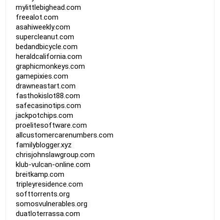
mylittlebighead.com
freealot.com
asahiweekly.com
supercleanut.com
bedandbicycle.com
heraldcalifornia.com
graphicmonkeys.com
gamepixies.com
drawneastart.com
fasthokislot88.com
safecasinotips.com
jackpotchips.com
proelitesoftware.com
allcustomercarenumbers.com
familyblogger.xyz
chrisjohnslawgroup.com
klub-vulcan-online.com
breitkamp.com
tripleyresidence.com
softtorrents.org
somosvulnerables.org
duatloterrassa.com