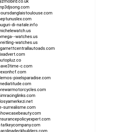
gizmobird.co.uk
mp3djsong.com
coursdanglaistoulouse.com
neptunuslex.com
auguri-di-natale.info
michelewatch.us
omega--watches.us
breitling-watches.us
tgarnettcentrallautoads.com
fixadvert.com
autopluz.co
save3time-c.com
vexonhcf.com
demos-pixelsparadise.com
mediatitude.com
prewarmotorcycles.com
simracinglinks.com
dosyamerkezi.net
le-surrealisme.com
showcasebeauty.com
insurancepolicyexpert.com
statkeycompany.com
carolinadeckbuilders.com