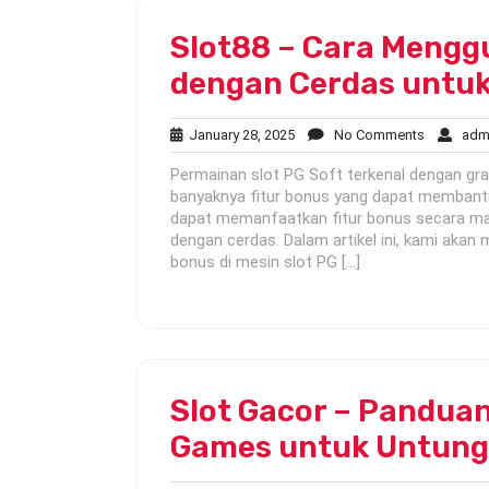
Slot88 – Cara Mengg
dengan Cerdas untu
January
No
January 28, 2025
No Comments
adm
28,
Comment
Permainan slot PG Soft terkenal dengan gra
2025
banyaknya fitur bonus yang dapat membant
dapat memanfaatkan fitur bonus secara m
dengan cerdas. Dalam artikel ini, kami ak
bonus di mesin slot PG […]
Slot Gacor – Pandua
Games untuk Untung