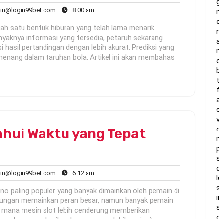
admin@login99bet.com
8:00
in@login99bet.com
8:00 am
s
am
lah satu bentuk hiburan yang telah lama menarik
yaknya informasi yang tersedia, petaruh sekarang
 hasil pertandingan dengan lebih akurat. Prediksi yang
menang dalam taruhan bola. Artikel ini akan membahas
ahui Waktu yang Tepat
admin@login99bet.com
6:12
in@login99bet.com
6:12 am
s
am
ino paling populer yang banyak dimainkan oleh pemain di
untungan memainkan peran besar, namun banyak pemain
 mana mesin slot lebih cenderung memberikan