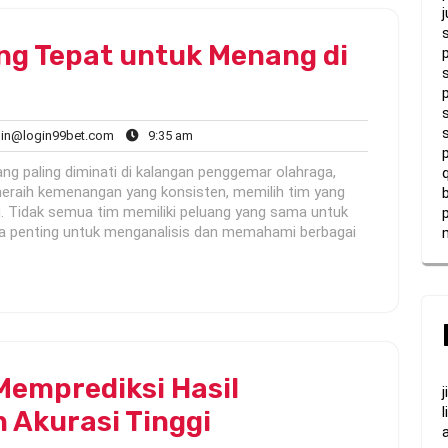
ang Tepat untuk Menang di
admin@login99bet.com
9:35
in@login99bet.com
9:35 am
s
am
ang paling diminati di kalangan penggemar olahraga,
eraih kemenangan yang konsisten, memilih tim yang
g. Tidak semua tim memiliki peluang yang sama untuk
a penting untuk menganalisis dan memahami berbagai
Memprediksi Hasil
 Akurasi Tinggi