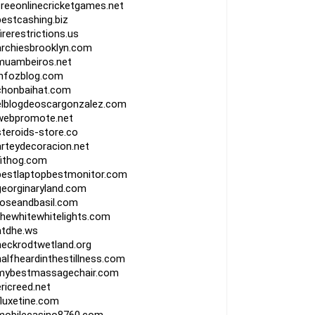
freeonlinecricketgames.net
bestcashing.biz
firerestrictions.us
archiesbrooklyn.com
muambeiros.net
infozblog.com
chonbaihat.com
elblogdeoscargonzalez.com
webpromote.net
steroids-store.co
arteydecoracion.net
fithog.com
bestlaptopbestmonitor.com
georginaryland.com
roseandbasil.com
thewhitewhitelights.com
atdhe.ws
heckrodtwetland.org
halfheardinthestillness.com
mybestmassagechair.com
ericreed.net
fluxetine.com