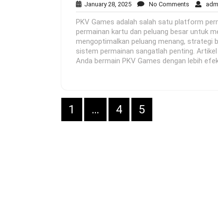
January
No
January 28, 2025
No Comments
adm
28,
Comment
PKV Games adalah salah satu platform per
2025
permainan kartu dan peluang besar untuk me
mengoptimalkan peluang menang, strategi 
sistem permainan sangatlah penting. Artik
Anda bermain PKV Games dengan lebih efek
1
…
4
5
Posts
pagination