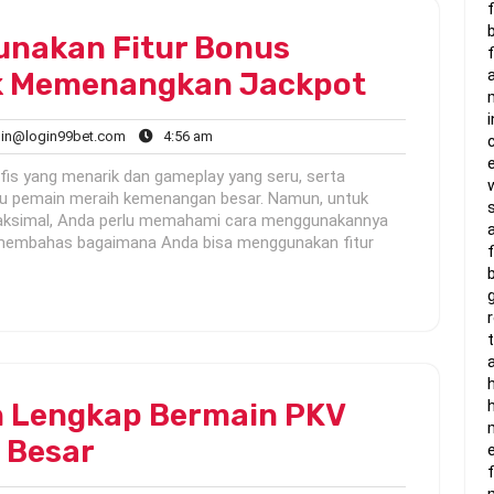
unakan Fitur Bonus
k Memenangkan Jackpot
admin@login99bet.com
4:56
in@login99bet.com
4:56 am
s
am
fis yang menarik dan gameplay yang seru, serta
u pemain meraih kemenangan besar. Namun, untuk
aksimal, Anda perlu memahami cara menggunakannya
an membahas bagaimana Anda bisa menggunakan fitur
n Lengkap Bermain PKV
 Besar