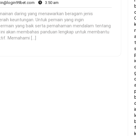
admin@login99bet.com
3:50
in@login99bet.com
3:50 am
s
am
mainan daring yang menawarkan beragam jenis
raih keuntungan. Untuk pemain yang ingin
bermain yang baik serta pemahaman mendalam tentang
el ini akan membahas panduan lengkap untuk membantu
tif. Memahami […]