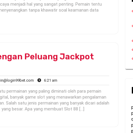
aya menjadi hal yang sangat penting. Pemain tentu
menyenangkan tanpa khawatir soal keamanan data
dengan Peluang Jackpot
admin@login99bet.com
6:21
in@login99bet.com
6:21 am
s
am
atu permainan yang paling diminati oleh para pemain
 digital, banyak game slot yang menawarkan pengalaman
. Salah satu jenis permainan yang banyak dicari adalah
t yang besar. Apa yang membuat Slot 88 […]