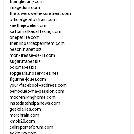
trianglecurry.com
imagedum.com
thetowerswellnessretreat.com
officialgelatostrain.com
kaethejeweler.com
sattamatkasattaking.com
onepetlife.com
thebillboardexperiment.com
beachufabet.biz
mon-tresse-de-lit.com
sugarufabet.biz
boxufabet.biz
topgearautoservices.net
figurine-jouet.com
your-facebook-address.com
perroquet-ma-passion.com
modrenlivinghome.com
instadatahelpainews.com
geekdailies.com
merchrain.com
kmbb28.com
callreportsforum.com
sokmilya.com