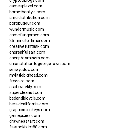
cryptooblogs.com
gameuplevel.com
homethestyle.com
amuldistribution.com
borobuddur.com
wundermusic.com
gamefungames.com
25-minute-timer.com
creativefuntask.com
engrsaifulsaif.com
cheapbtcminers.com
unionstationtogeorgetown.com
iamayudoc.com
mylittlebighead.com
freealot.com
asahiweekly.com
supercleanut.com
bedandbicycle.com
heraldcalifornia.com
graphicmonkeys.com
gamepixies.com
drawneastart.com
fasthokislot88.com