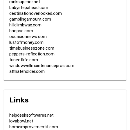
ranksuperior.net
babystepahead.com
destinationoverlooked.com
gamblingamount.com
hillclimbwax.com
hnopse.com
occasionnews.com
lustofmoney.com
timebusinesszone.com
peppers-reflection.com
tuneoflife.com
windowwellmaintenancepros.com
affiliateholder.com
Links
helpdesksoftwares.net
lovabowl.net
homeimprovementit.com