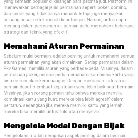
yang semakin populer di kalangan para pecinta judi. Platform ini
menawarkan berbagai jenis permainan seperti poker, domino,
dan ceme, yang tidak hanya menarik tetapi juga menyajikan
peluang besar untuk meraih keuntungan. Namun, untuk dapat
menang dalam permainan ini, pemain perlu memahami beberapa
strategi dan teknik yang efektif.
Memahami Aturan Permainan
Sebelum mulai bermain, adalah penting untuk memahami semua
aturan permainan yang akan dimainkan. Setiap permainan dalam
Pkv Games memiliki aturan yang berbeda-beda. Misalnya, dalam
permainan poker, pemain perlu memahami kombinasi kartu yang
bisa memberikan kemenangan. Dengan memahami aturan ini,
pemain dapat membuat keputusan yang lebih baik saat bermain.
Misalnya, jika seorang pemain tahu bahwa mereka memiliki
kombinasi kartu yang kuat, mereka bisa lebih agresif dalam
bertaruh, sedangkan jika mereka memiliki kartu yang lemah,
mereka bisa memilih untuk fold atau menyerah.
Mengelola Modal Dengan Bijak
Pengelolaan modal merupakan aspek penting dalam bermain