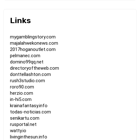
Links
mygamblingstory.com
majalahwekonews.com
2017hoganoutlet.com
pelmanec.com
domino99qq.net
directoryoftheweb.com
donttellashton.com
rush3studio.com
roro90.com
herzio.com
in-hi5.com
krainafantasy.info
todas-noticias.com
senikartu.com
rusportal.net
watty.io
livinginthesun.info