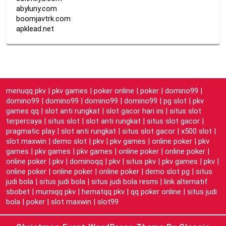
abyluny.com
boomjavtrk.com
apklead.net
menuqq pkv
|
pkv games
|
poker online
|
poker
|
domino99
|
domino99
|
domino99
|
domino99
|
domino99
|
pg slot
|
pkv
games qq
|
slot anti rungkat
|
slot gacor hari ini
|
situs slot
terpercaya
|
situs slot
|
slot anti rungkat
|
situs slot gacor
|
pragmatic play
|
slot anti rungkat
|
situs slot gacor
|
x500 slot
|
slot maxwin
|
demo slot
|
pkv
|
pkv games
|
online poker
|
pkv
games
|
pkv games
|
pkv games
|
online poker
|
online poker
|
online poker
|
pkv
|
dominoqq
|
pkv
|
situs pkv
|
pkv games
|
pkv
|
online poker
|
online poker
|
online poker
|
demo slot pg
|
situs
judi bola
|
situs judi bola
|
situs judi bola resmi
|
link alternatif
sbobet
|
murniqq pkv
|
hematqq pkv
|
qq poker online
|
situs judi
bola
|
poker
|
slot maxwin
|
slot99