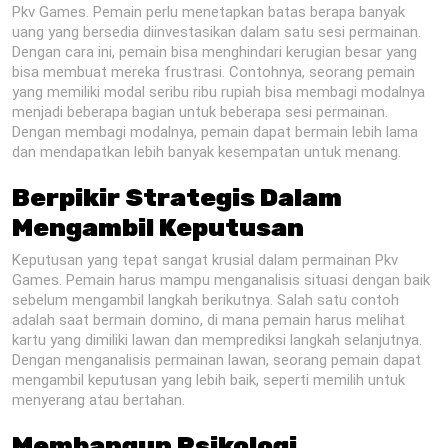
Pkv Games. Pemain perlu menetapkan batas berapa banyak
uang yang bersedia diinvestasikan dalam satu sesi permainan.
Dengan cara ini, pemain bisa menghindari kerugian besar yang
bisa membuat mereka frustrasi. Contohnya, seorang pemain
yang memiliki modal seribu ribu rupiah bisa membagi modalnya
menjadi beberapa bagian untuk beberapa sesi permainan.
Dengan membagi modalnya, pemain dapat bermain lebih lama
dan mendapatkan lebih banyak kesempatan untuk menang.
Berpikir Strategis Dalam
Mengambil Keputusan
Keputusan yang tepat sangat krusial dalam permainan Pkv
Games. Pemain harus mampu menganalisis situasi dengan baik
sebelum mengambil langkah berikutnya. Salah satu contoh
adalah saat bermain domino, di mana pemain harus melihat
kartu yang dimiliki lawan dan memprediksi langkah selanjutnya.
Dengan menganalisis permainan lawan, seorang pemain dapat
mengambil keputusan yang lebih baik, seperti memilih untuk
menyerang atau bertahan.
Membangun Psikologi