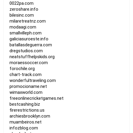
0022pa.com
zeroshare.info
bilesinc.com
milaretreatnz.com
modaagi.com
smallvilleph.com
galiciasuroeste.info
batallasdeguerra.com
dregstudios.com
neatstuffhelpskids.org
moraessoccer.com
forochile.org
chart-track.com
wonderfultraveling.com
promocioname.net
wimaxworld.com
freeonlinecricketgames.net
bestcashing.biz
firerestrictions.us
archiesbrooklyn.com
muambeiros.net
infozblog.com