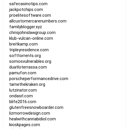
safecasinotips.com
jackpotchips.com
proelitesoftware.com
allcustomercarenumbers.com
familyblogger.xyz
chrisjohnslawgroup.com
klub-vulcan-online.com
breitkamp.com
tripleyresidence.com
softtorrents.org
somosvulnerables.org
duatloterrassa.com
pamufon.com
porscheperformancedrive.com
tamethekraken.org
lutzinator.com
ondasrl.com
blife2016.com
glutenfreesnowboarder.com
lizmorrowdesign.com
healwithcannabidiol.com
kioskpages.com