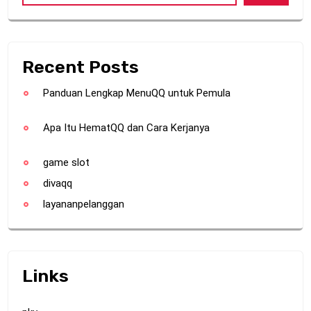
Recent Posts
Panduan Lengkap MenuQQ untuk Pemula
Apa Itu HematQQ dan Cara Kerjanya
game slot
divaqq
layananpelanggan
Links