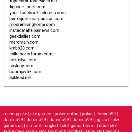
topgearautoservices.net
figurine-jouet.com
your-facebook-address.com
perroquet-ma-passion.com
modrenlivinghome.com
instadatahelpainews.com
geekdailies.com
merchrain.com
kmbb28.com
callreportsforum.com
sokmilya.com
abyluny.com
boomjavtrk.com
apklead.net
menuqq pkv
|
pkv games
|
poker online
|
poker
|
domino99
|
domino99
|
domino99
|
domino99
|
domino99
|
pg slot
|
pkv
games qq
|
slot anti rungkat
|
slot gacor hari ini
|
situs slot
terpercaya
|
situs slot
|
slot anti rungkat
|
situs slot gacor
|