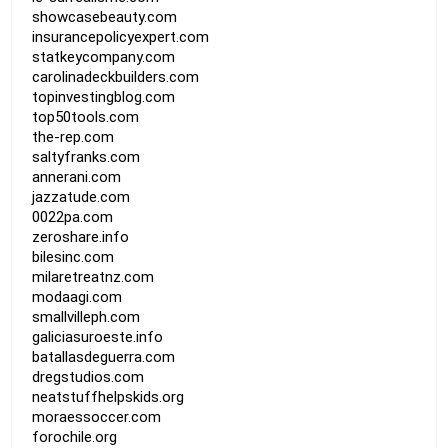
showcasebeauty.com
insurancepolicyexpert.com
statkeycompany.com
carolinadeckbuilders.com
topinvestingblog.com
top50tools.com
the-rep.com
saltyfranks.com
annerani.com
jazzatude.com
0022pa.com
zeroshare.info
bilesinc.com
milaretreatnz.com
modaagi.com
smallvilleph.com
galiciasuroeste.info
batallasdeguerra.com
dregstudios.com
neatstuffhelpskids.org
moraessoccer.com
forochile.org