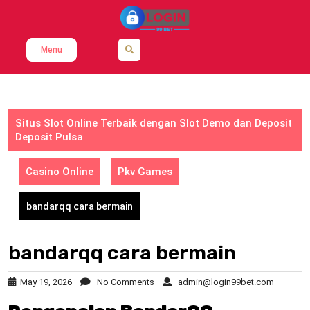
Skip
to
content
Menu
Situs Slot Online Terbaik dengan Slot Demo dan Deposit
Deposit Pulsa
Casino Online
Pkv Games
bandarqq cara bermain
bandarqq cara bermain
May 19, 2026
No Comments
admin@login99bet.com