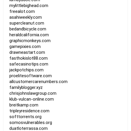
mylittlebighead.com
freealot.com
asahiweekly.com
supercleanut.com
bedandbicycle.com
heraldcalifornia.com
graphicmonkeys.com
gamepixies.com
drawneastart.com
fasthokislot88.com
safecasinotips.com
jackpotchips.com
proelitesoftware.com
allcustomercarenumbers.com
familyblogger.xyz
chrisjohnslawgroup.com
klub-vulcan-online.com
breitkamp.com
tripleyresidence.com
softtorrents.org
somosvulnerables.org
duatloterrassa.com