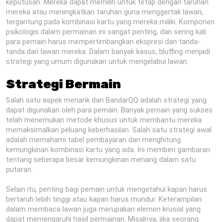
keputusan. Mereka dapat memilih untuk tetap dengan taruhan
mereka atau meningkatkan taruhan guna menggertak lawan,
tergantung pada kombinasi kartu yang mereka miliki. Komponen
psikologis dalam permainan ini sangat penting, dan sering kali
para pemain harus mempertimbangkan ekspresi dan tanda-
tanda dari lawan mereka. Dalam banyak kasus, bluffing menjadi
strategi yang umum digunakan untuk mengelabui lawan.
Strategi Bermain
Salah satu aspek menarik dari BandarQQ adalah strategi yang
dapat digunakan oleh para pemain. Banyak pemain yang sukses
telah menemukan metode khusus untuk membantu mereka
memaksimalkan peluang keberhasilan. Salah satu strategi awal
adalah memahami tabel pembayaran dan menghitung
kemungkinan kombinasi kartu yang ada. Ini memberi gambaran
tentang seberapa besar kemungkinan menang dalam satu
putaran.
Selain itu, penting bagi pemain untuk mengetahui kapan harus
bertaruh lebih tinggi atau kapan harus mundur. Keterampilan
dalam membaca lawan juga merupakan elemen krusial yang
dapat memengaruhi hasil permainan. Misalnya, jika seorang