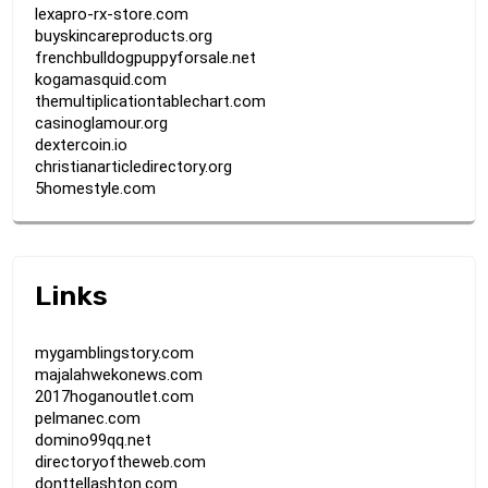
lexapro-rx-store.com
buyskincareproducts.org
frenchbulldogpuppyforsale.net
kogamasquid.com
themultiplicationtablechart.com
casinoglamour.org
dextercoin.io
christianarticledirectory.org
5homestyle.com
Links
mygamblingstory.com
majalahwekonews.com
2017hoganoutlet.com
pelmanec.com
domino99qq.net
directoryoftheweb.com
donttellashton.com