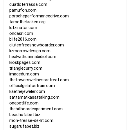
duatloterrassa.com
pamufon.com
porscheperformancedrive.com
tamethekraken.org
lutzinator.com
ondasrl.com
blife2016.com
glutenfreesnowboarder.com
lizmorrowdesign.com
healwithcannabidiol.com
kioskpages.com
trianglecurry.com
imagedum.com
thetowerswellnessretreat.com
officialgelatostrain.com
kaethejeweler.com
sattamatkasattaking.com
onepetlife.com
thebillboardexperiment.com
beachufabet.biz
mon-tresse-de-lit.com
sugarufabet.biz