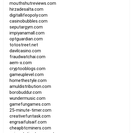
mouthshutreviews.com
hirzadesalta.com
digitallifeopoly.com
casinobubbles.com
seputargym.com
impiyanamall.com
optguardian.com
totostreet.net
davilcasino.com
fraudwatchai.com
aem-x.com
cryptooblogs.com
gameuplevel.com
homethestyle.com
amuldistribution.com
borobuddur.com
wundermusic.com
gamefungames.com
25-minute-timer.com
creativefuntask.com
engrsaifulsaif.com
cheapbtcminers.com