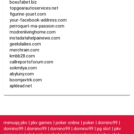
boxufabet.biz
topgearautoservices.net
figurine-jouet.com
your-facebook-address.com
perroquet-ma-passion.com
modrenlivinghome.com
instadatahelpainews.com
geekdailies.com
merchrain.com
kmbb28.com
callreportsforum.com
sokmilya.com
abyluny.com
boomjavtrk.com
apklead.net
menuqq pkv
|
pkv games
|
poker online
|
poker
|
domino99
|
domino99
|
domino99
|
domino99
|
domino99
|
pg slot
|
pkv