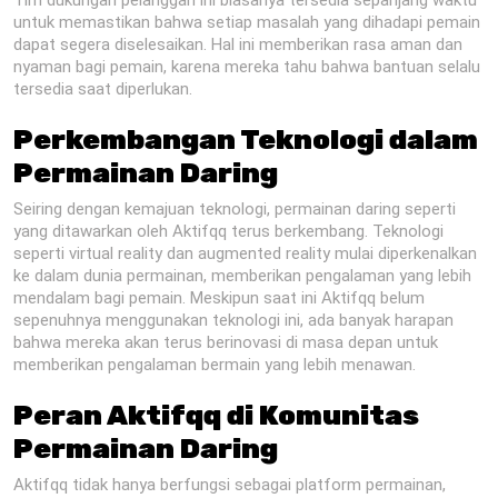
Tim dukungan pelanggan ini biasanya tersedia sepanjang waktu
untuk memastikan bahwa setiap masalah yang dihadapi pemain
dapat segera diselesaikan. Hal ini memberikan rasa aman dan
nyaman bagi pemain, karena mereka tahu bahwa bantuan selalu
tersedia saat diperlukan.
Perkembangan Teknologi dalam
Permainan Daring
Seiring dengan kemajuan teknologi, permainan daring seperti
yang ditawarkan oleh Aktifqq terus berkembang. Teknologi
seperti virtual reality dan augmented reality mulai diperkenalkan
ke dalam dunia permainan, memberikan pengalaman yang lebih
mendalam bagi pemain. Meskipun saat ini Aktifqq belum
sepenuhnya menggunakan teknologi ini, ada banyak harapan
bahwa mereka akan terus berinovasi di masa depan untuk
memberikan pengalaman bermain yang lebih menawan.
Peran Aktifqq di Komunitas
Permainan Daring
Aktifqq tidak hanya berfungsi sebagai platform permainan,