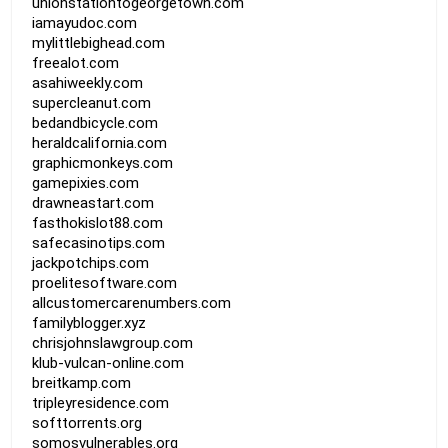
unionstationtogeorgetown.com
iamayudoc.com
mylittlebighead.com
freealot.com
asahiweekly.com
supercleanut.com
bedandbicycle.com
heraldcalifornia.com
graphicmonkeys.com
gamepixies.com
drawneastart.com
fasthokislot88.com
safecasinotips.com
jackpotchips.com
proelitesoftware.com
allcustomercarenumbers.com
familyblogger.xyz
chrisjohnslawgroup.com
klub-vulcan-online.com
breitkamp.com
tripleyresidence.com
softtorrents.org
somosvulnerables.org