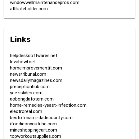
windowwellmaintenancepros.com
affiliateholder.com
Links
helpdesksoftwares.net
lovabowl.net
homeimprovementit.com
newstribunal.com
newsdailymagazines.com
preceptionhub.com
yeezislides.com
aobongdatotem.com
home-remedies-yeast-infection.com
electroreal.com
bestofmiami-dadecounty.com
ifoodieonyoutube.com
mineshoppingcart.com
topworkoutsupplies.com